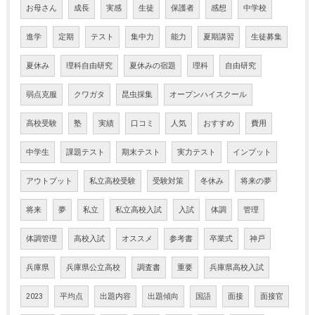
お母さん
成長
実感
生徒
保護者
感想
中学校
進学
定期
テスト
集中力
能力
夏期講習
生徒募集
夏休み
理科自由研究
夏休みの宿題
理科
自由研究
弱点克服
クワガタ
昆虫採集
オープンハイスクール
高校受験
塾
実績
口コミ
人気
おすすめ
費用
中学生
課題テスト
期末テスト
実力テスト
インプット
アウトプット
私立高校受験
受験対策
冬休み
将来の夢
将来
夢
私立
私立高校入試
入試
体調
管理
体調管理
高校入試
オススメ
参考書
卒業式
神戸
兵庫県
兵庫県公立高校
調査書
重要
兵庫県高校入試
2023
平均点
出題内容
出題傾向
国語
面接
面接官