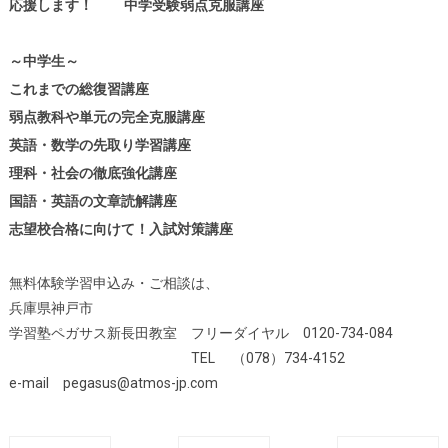
応援します！ 中学受験弱点克服講座
～中学生～
これまでの総復習講座
弱点教科や単元の完全克服講座
英語・数学の先取り学習講座
理科・社会の徹底強化講座
国語・英語の文章読解講座
志望校合格に向けて！入試対策講座
無料体験学習申込み・ご相談は、
兵庫県神戸市
学習塾ペガサス新長田教室 フリーダイヤル 0120-734-084
TEL （078）734-4152
e-mail pegasus@atmos-jp.com