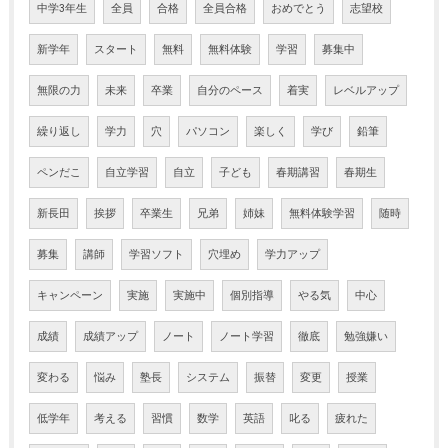
中学3年生
全員
合格
全員合格
おめでとう
志望校
新学年
スタート
無料
無料体験
学習
募集中
無限の力
未来
卒業
自分のペース
着実
レベルアップ
繰り返し
学力
穴
パソコン
楽しく
学び
鉛筆
ペンだこ
自立学習
自立
子ども
春期講習
春期生
新長田
挨拶
卒業生
兄弟
姉妹
無料体験学習
随時
募集
講師
学習ソフト
穴埋め
学力アップ
キャンペーン
実施
実施中
個別指導
やる気
中心
成績
成績アップ
ノート
ノート学習
徹底
勉強嫌い
変わる
悩み
塾長
システム
振替
変更
授業
低学年
考える
習慣
数学
英語
叱る
疲れた