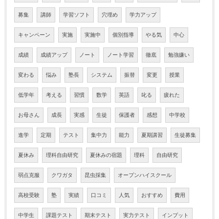
募集
講師
学習ソフト
穴埋め
学力アップ
キャンペーン
実施
実施中
個別指導
やる気
中心
成績
成績アップ
ノート
ノート学習
徹底
勉強嫌い
変わる
悩み
塾長
システム
振替
変更
授業
低学年
考える
習慣
数学
英語
叱る
疲れた
お母さん
成長
実感
生徒
保護者
感想
中学校
進学
定期
テスト
集中力
能力
夏期講習
生徒募集
夏休み
理科自由研究
夏休みの宿題
理科
自由研究
弱点克服
クワガタ
昆虫採集
オープンハイスクール
高校受験
塾
実績
口コミ
人気
おすすめ
費用
中学生
課題テスト
期末テスト
実力テスト
インプット