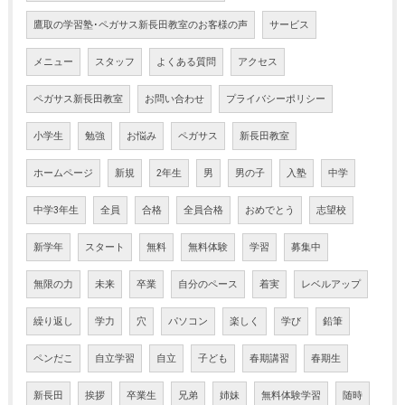
鷹取の学習塾･ペガサス新長田教室のお客様の声
サービス
メニュー
スタッフ
よくある質問
アクセス
ペガサス新長田教室
お問い合わせ
プライバシーポリシー
小学生
勉強
お悩み
ペガサス
新長田教室
ホームページ
新規
2年生
男
男の子
入塾
中学
中学3年生
全員
合格
全員合格
おめでとう
志望校
新学年
スタート
無料
無料体験
学習
募集中
無限の力
未来
卒業
自分のペース
着実
レベルアップ
繰り返し
学力
穴
パソコン
楽しく
学び
鉛筆
ペンだこ
自立学習
自立
子ども
春期講習
春期生
新長田
挨拶
卒業生
兄弟
姉妹
無料体験学習
随時