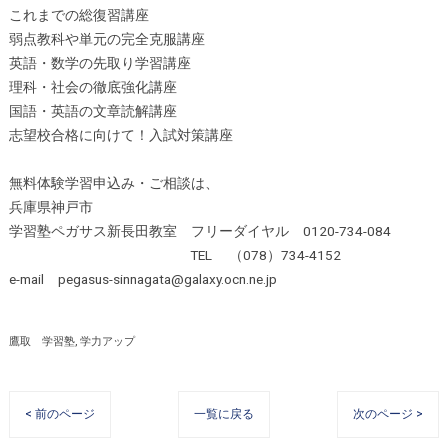
これまでの総復習講座
弱点教科や単元の完全克服講座
英語・数学の先取り学習講座
理科・社会の徹底強化講座
国語・英語の文章読解講座
志望校合格に向けて！入試対策講座
無料体験学習申込み・ご相談は、
兵庫県神戸市
学習塾ペガサス新長田教室 フリーダイヤル 0120-734-084
TEL （078）734-4152
e-mail pegasus-sinnagata@galaxy.ocn.ne.jp
鷹取 学習塾
学力アップ
< 前のページ
一覧に戻る
次のページ >