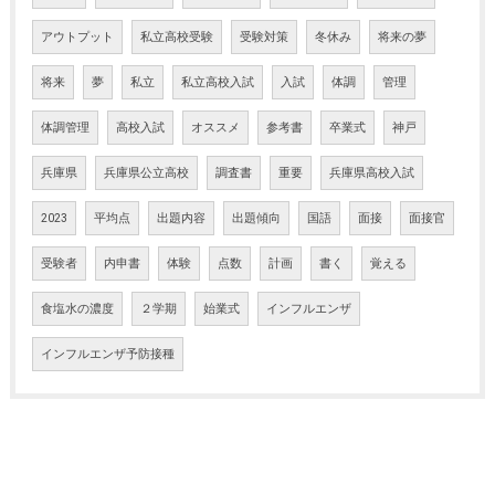
アウトプット
私立高校受験
受験対策
冬休み
将来の夢
将来
夢
私立
私立高校入試
入試
体調
管理
体調管理
高校入試
オススメ
参考書
卒業式
神戸
兵庫県
兵庫県公立高校
調査書
重要
兵庫県高校入試
2023
平均点
出題内容
出題傾向
国語
面接
面接官
受験者
内申書
体験
点数
計画
書く
覚える
食塩水の濃度
２学期
始業式
インフルエンザ
インフルエンザ予防接種