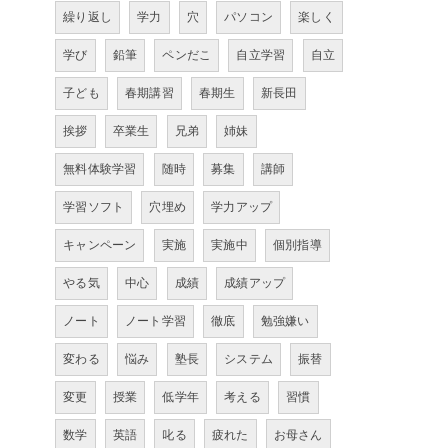
繰り返し
学力
穴
パソコン
楽しく
学び
鉛筆
ペンだこ
自立学習
自立
子ども
春期講習
春期生
新長田
挨拶
卒業生
兄弟
姉妹
無料体験学習
随時
募集
講師
学習ソフト
穴埋め
学力アップ
キャンペーン
実施
実施中
個別指導
やる気
中心
成績
成績アップ
ノート
ノート学習
徹底
勉強嫌い
変わる
悩み
塾長
システム
振替
変更
授業
低学年
考える
習慣
数学
英語
叱る
疲れた
お母さん