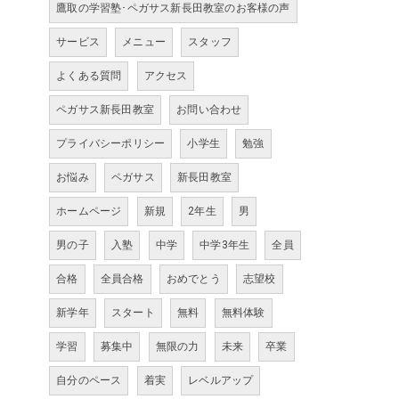
鷹取の学習塾･ペガサス新長田教室のお客様の声
サービス
メニュー
スタッフ
よくある質問
アクセス
ペガサス新長田教室
お問い合わせ
プライバシーポリシー
小学生
勉強
お悩み
ペガサス
新長田教室
ホームページ
新規
2年生
男
男の子
入塾
中学
中学3年生
全員
合格
全員合格
おめでとう
志望校
新学年
スタート
無料
無料体験
学習
募集中
無限の力
未来
卒業
自分のペース
着実
レベルアップ