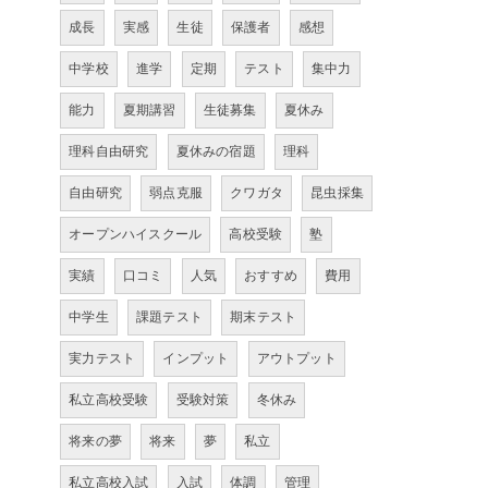
成長
実感
生徒
保護者
感想
中学校
進学
定期
テスト
集中力
能力
夏期講習
生徒募集
夏休み
理科自由研究
夏休みの宿題
理科
自由研究
弱点克服
クワガタ
昆虫採集
オープンハイスクール
高校受験
塾
実績
口コミ
人気
おすすめ
費用
中学生
課題テスト
期末テスト
実力テスト
インプット
アウトプット
私立高校受験
受験対策
冬休み
将来の夢
将来
夢
私立
私立高校入試
入試
体調
管理