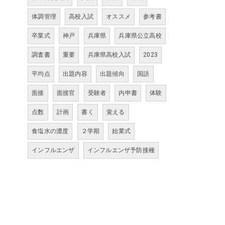
体調管理
高校入試
オススメ
参考書
卒業式
神戸
兵庫県
兵庫県公立高校
調査書
重要
兵庫県高校入試
2023
平均点
出題内容
出題傾向
国語
面接
面接官
受験者
内申書
体験
点数
計画
書く
覚える
食塩水の濃度
２学期
始業式
インフルエンザ
インフルエンザ予防接種