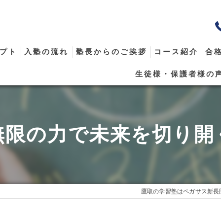
プト
入塾の流れ
塾長からのご挨拶
コース紹介
合
生徒様・保護者様の
メール
無限の力で未来を切り開
鷹取の学習塾はペガサス新長