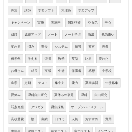
募集
講師
学習ソフト
穴埋め
学力アップ
キャンペーン
実施
実施中
個別指導
やる気
中心
成績
成績アップ
ノート
ノート学習
徹底
勉強嫌い
変わる
悩み
塾長
システム
振替
変更
授業
低学年
考える
習慣
数学
英語
叱る
疲れた
お母さん
成長
実感
生徒
保護者
感想
中学校
進学
定期
テスト
集中力
能力
夏期講習
生徒募集
夏休み
理科自由研究
夏休みの宿題
理科
自由研究
弱点克服
クワガタ
昆虫採集
オープンハイスクール
高校受験
塾
実績
口コミ
人気
おすすめ
費用
中学生
課題テスト
期末テスト
実力テスト
インプット