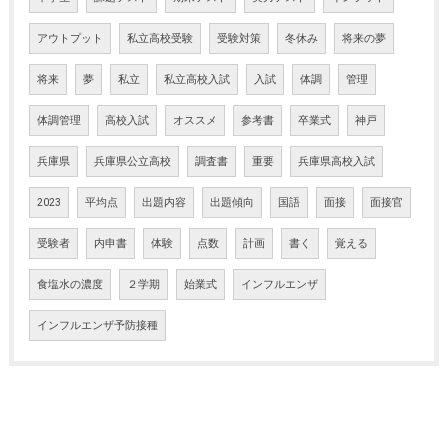
アウトプット
私立高校受験
受験対策
冬休み
将来の夢
将来
夢
私立
私立高校入試
入試
体調
管理
体調管理
高校入試
オススメ
参考書
卒業式
神戸
兵庫県
兵庫県公立高校
調査書
重要
兵庫県高校入試
2023
平均点
出題内容
出題傾向
国語
面接
面接官
受験者
内申書
体験
点数
計画
書く
覚える
食塩水の濃度
２学期
始業式
インフルエンザ
インフルエンザ予防接種