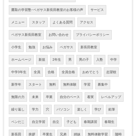
鷹取の学習塾･ペガサス新長田教室のお客様の声
サービス
メニュー
スタッフ
よくある質問
アクセス
ペガサス新長田教室
お問い合わせ
プライバシーポリシー
小学生
勉強
お悩み
ペガサス
新長田教室
ホームページ
新規
2年生
男
男の子
入塾
中学
中学3年生
全員
合格
全員合格
おめでとう
志望校
新学年
スタート
無料
無料体験
学習
募集中
無限の力
未来
卒業
自分のペース
着実
レベルアップ
繰り返し
学力
穴
パソコン
楽しく
学び
鉛筆
ペンだこ
自立学習
自立
子ども
春期講習
春期生
新長田
挨拶
卒業生
兄弟
姉妹
無料体験学習
随時