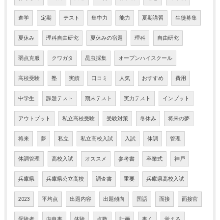
進学
定期
テスト
集中力
能力
夏期講習
生徒募集
夏休み
理科自由研究
夏休みの宿題
理科
自由研究
弱点克服
クワガタ
昆虫採集
オープンハイスクール
高校受験
塾
実績
口コミ
人気
おすすめ
費用
中学生
課題テスト
期末テスト
実力テスト
インプット
アウトプット
私立高校受験
受験対策
冬休み
将来の夢
将来
夢
私立
私立高校入試
入試
体調
管理
体調管理
高校入試
オススメ
参考書
卒業式
神戸
兵庫県
兵庫県公立高校
調査書
重要
兵庫県高校入試
2023
平均点
出題内容
出題傾向
国語
面接
面接官
受験者
内申書
体験
点数
計画
書く
覚える