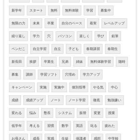
新学年
スタート
無料
無料体験
学習
募集中
無限の力
未来
卒業
自分のペース
着実
レベルアップ
繰り返し
学力
穴
パソコン
楽しく
学び
鉛筆
ペンだこ
自立学習
自立
子ども
春期講習
春期生
新長田
挨拶
卒業生
兄弟
姉妹
無料体験学習
随時
募集
講師
学習ソフト
穴埋め
学力アップ
キャンペーン
実施
実施中
個別指導
やる気
中心
成績
成績アップ
ノート
ノート学習
徹底
勉強嫌い
変わる
悩み
塾長
システム
振替
変更
授業
低学年
考える
習慣
数学
英語
叱る
疲れた
お母さん
成長
実感
生徒
保護者
感想
中学校