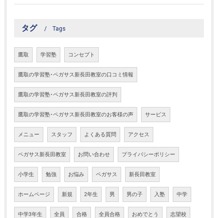
タグ
Tags
鷹取
学習塾
コンセプト
鷹取の学習塾･ペガサス新長田教室の口コミ情報
鷹取の学習塾･ペガサス新長田教室の評判
鷹取の学習塾･ペガサス新長田教室のお客様の声
サービス
メニュー
スタッフ
よくある質問
アクセス
ペガサス新長田教室
お問い合わせ
プライバシーポリシー
小学生
勉強
お悩み
ペガサス
新長田教室
ホームページ
新規
2年生
男
男の子
入塾
中学
中学3年生
全員
合格
全員合格
おめでとう
志望校