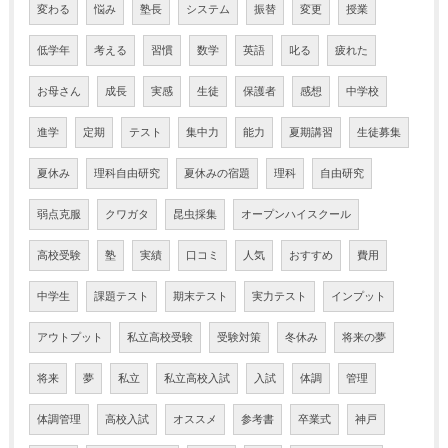
変わる
悩み
塾長
システム
振替
変更
授業
低学年
考える
習慣
数学
英語
叱る
疲れた
お母さん
成長
実感
生徒
保護者
感想
中学校
進学
定期
テスト
集中力
能力
夏期講習
生徒募集
夏休み
理科自由研究
夏休みの宿題
理科
自由研究
弱点克服
クワガタ
昆虫採集
オープンハイスクール
高校受験
塾
実績
口コミ
人気
おすすめ
費用
中学生
課題テスト
期末テスト
実力テスト
インプット
アウトプット
私立高校受験
受験対策
冬休み
将来の夢
将来
夢
私立
私立高校入試
入試
体調
管理
体調管理
高校入試
オススメ
参考書
卒業式
神戸