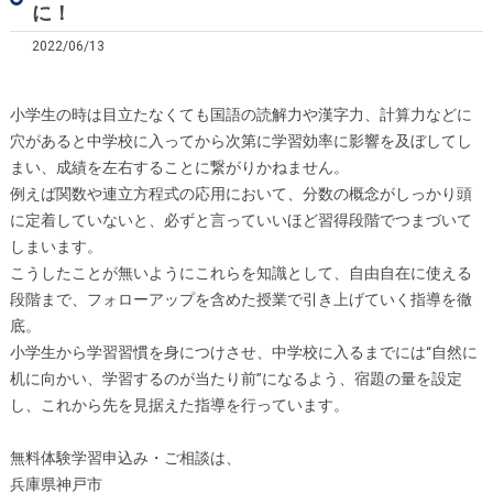
に！
2022/06/13
小学生の時は目立たなくても国語の読解力や漢字力、計算力などに
穴があると中学校に入ってから次第に学習効率に影響を及ぼしてし
まい、成績を左右することに繋がりかねません。
例えば関数や連立方程式の応用において、分数の概念がしっかり頭
に定着していないと、必ずと言っていいほど習得段階でつまづいて
しまいます。
こうしたことが無いようにこれらを知識として、自由自在に使える
段階まで、フォローアップを含めた授業で引き上げていく指導を徹
底。
小学生から学習習慣を身につけさせ、中学校に入るまでには“自然に
机に向かい、学習するのが当たり前”になるよう、宿題の量を設定
し、これから先を見据えた指導を行っています。
無料体験学習申込み・ご相談は、
兵庫県神戸市