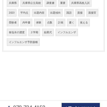
兵庫県
兵庫県公立高校
調査書
重要
兵庫県高校入試
2023
平均点
出題内容
出題傾向
国語
面接
面接官
受験者
内申書
体験
点数
計画
書く
覚える
食塩水の濃度
２学期
始業式
インフルエンザ
インフルエンザ予防接種