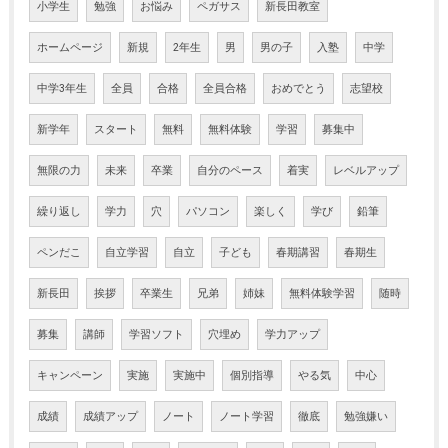
小学生
勉強
お悩み
ペガサス
新長田教室
ホームページ
新規
2年生
男
男の子
入塾
中学
中学3年生
全員
合格
全員合格
おめでとう
志望校
新学年
スタート
無料
無料体験
学習
募集中
無限の力
未来
卒業
自分のペース
着実
レベルアップ
繰り返し
学力
穴
パソコン
楽しく
学び
鉛筆
ペンだこ
自立学習
自立
子ども
春期講習
春期生
新長田
挨拶
卒業生
兄弟
姉妹
無料体験学習
随時
募集
講師
学習ソフト
穴埋め
学力アップ
キャンペーン
実施
実施中
個別指導
やる気
中心
成績
成績アップ
ノート
ノート学習
徹底
勉強嫌い