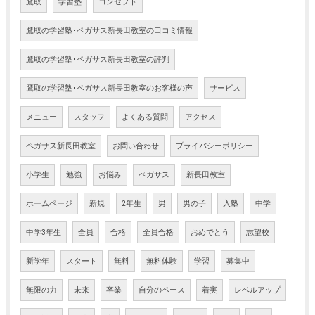
鷹取
学習塾
コンセプト
鷹取の学習塾･ペガサス新長田教室の口コミ情報
鷹取の学習塾･ペガサス新長田教室の評判
鷹取の学習塾･ペガサス新長田教室のお客様の声
サービス
メニュー
スタッフ
よくある質問
アクセス
ペガサス新長田教室
お問い合わせ
プライバシーポリシー
小学生
勉強
お悩み
ペガサス
新長田教室
ホームページ
新規
2年生
男
男の子
入塾
中学
中学3年生
全員
合格
全員合格
おめでとう
志望校
新学年
スタート
無料
無料体験
学習
募集中
無限の力
未来
卒業
自分のペース
着実
レベルアップ