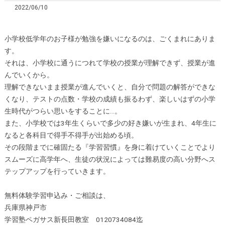
2022/06/10
小学校低学年のお子様が勉強を嫌いになるのは、ごくまれにありま
す。
それは、小学校に通うにつれて学校の授業が理解できず、授業が進
んでいくから。
理解できないまま授業が進んでいくと、自分で問題の解答ができな
くなり、テストの点数・学校の成績も振るわず、楽しいはずの小学
生時代がつらい思いをすることに…。
また、小学校では3年生くらいで多少の好き嫌いが生まれ、4年生に
なると各科目で得手不得手が出始める頃。
その段階までに確固たる『学習習慣』を身に着けていくことでより
スムーズに高学年へ、生徒の状況によっては難易度の高い分野へス
テップアップを行っていきます。
無料体験学習申込み・ご相談は、
兵庫県神戸市
学習塾ペガサス新長田教室 0120734084迄