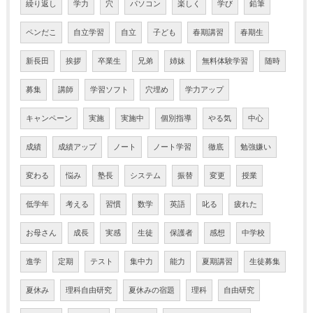
繰り返し
学力
穴
パソコン
楽しく
学び
鉛筆
ペンだこ
自立学習
自立
子ども
春期講習
春期生
新長田
挨拶
卒業生
兄弟
姉妹
無料体験学習
随時
募集
講師
学習ソフト
穴埋め
学力アップ
キャンペーン
実施
実施中
個別指導
やる気
中心
成績
成績アップ
ノート
ノート学習
徹底
勉強嫌い
変わる
悩み
塾長
システム
振替
変更
授業
低学年
考える
習慣
数学
英語
叱る
疲れた
お母さん
成長
実感
生徒
保護者
感想
中学校
進学
定期
テスト
集中力
能力
夏期講習
生徒募集
夏休み
理科自由研究
夏休みの宿題
理科
自由研究