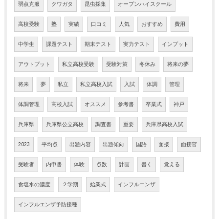
弱点克服
クワガタ
昆虫採集
オープンハイスクール
高校受験
塾
実績
口コミ
人気
おすすめ
費用
中学生
課題テスト
期末テスト
実力テスト
インプット
アウトプット
私立高校受験
受験対策
冬休み
将来の夢
将来
夢
私立
私立高校入試
入試
体調
管理
体調管理
高校入試
オススメ
参考書
卒業式
神戸
兵庫県
兵庫県公立高校
調査書
重要
兵庫県高校入試
2023
平均点
出題内容
出題傾向
国語
面接
面接官
受験者
内申書
体験
点数
計画
書く
覚える
食塩水の濃度
２学期
始業式
インフルエンザ
インフルエンザ予防接種