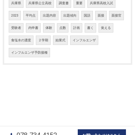
兵庫県
兵庫県公立高校
調査書
重要
兵庫県高校入試
2023
平均点
出題内容
出題傾向
国語
面接
面接官
受験者
内申書
体験
点数
計画
書く
覚える
食塩水の濃度
２学期
始業式
インフルエンザ
インフルエンザ予防接種