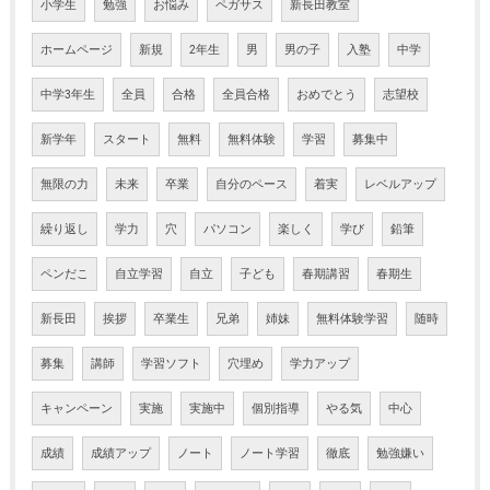
小学生
勉強
お悩み
ペガサス
新長田教室
ホームページ
新規
2年生
男
男の子
入塾
中学
中学3年生
全員
合格
全員合格
おめでとう
志望校
新学年
スタート
無料
無料体験
学習
募集中
無限の力
未来
卒業
自分のペース
着実
レベルアップ
繰り返し
学力
穴
パソコン
楽しく
学び
鉛筆
ペンだこ
自立学習
自立
子ども
春期講習
春期生
新長田
挨拶
卒業生
兄弟
姉妹
無料体験学習
随時
募集
講師
学習ソフト
穴埋め
学力アップ
キャンペーン
実施
実施中
個別指導
やる気
中心
成績
成績アップ
ノート
ノート学習
徹底
勉強嫌い