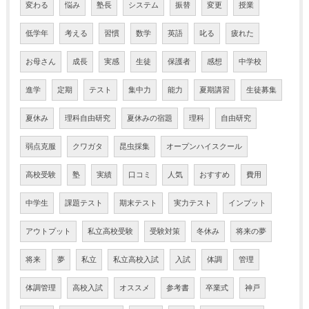
変わる
悩み
塾長
システム
振替
変更
授業
低学年
考える
習慣
数学
英語
叱る
疲れた
お母さん
成長
実感
生徒
保護者
感想
中学校
進学
定期
テスト
集中力
能力
夏期講習
生徒募集
夏休み
理科自由研究
夏休みの宿題
理科
自由研究
弱点克服
クワガタ
昆虫採集
オープンハイスクール
高校受験
塾
実績
口コミ
人気
おすすめ
費用
中学生
課題テスト
期末テスト
実力テスト
インプット
アウトプット
私立高校受験
受験対策
冬休み
将来の夢
将来
夢
私立
私立高校入試
入試
体調
管理
体調管理
高校入試
オススメ
参考書
卒業式
神戸