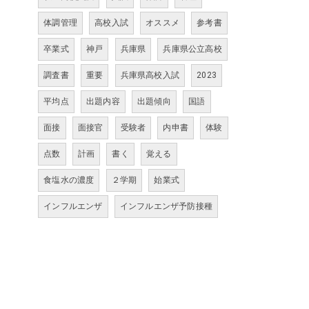
体調管理
高校入試
オススメ
参考書
卒業式
神戸
兵庫県
兵庫県公立高校
調査書
重要
兵庫県高校入試
2023
平均点
出題内容
出題傾向
国語
面接
面接官
受験者
内申書
体験
点数
計画
書く
覚える
食塩水の濃度
２学期
始業式
インフルエンザ
インフルエンザ予防接種