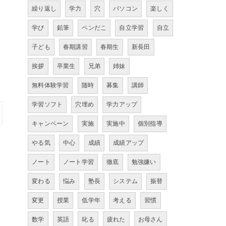
繰り返し
学力
穴
パソコン
楽しく
学び
鉛筆
ペンだこ
自立学習
自立
子ども
春期講習
春期生
新長田
挨拶
卒業生
兄弟
姉妹
無料体験学習
随時
募集
講師
学習ソフト
穴埋め
学力アップ
キャンペーン
実施
実施中
個別指導
やる気
中心
成績
成績アップ
ノート
ノート学習
徹底
勉強嫌い
変わる
悩み
塾長
システム
振替
変更
授業
低学年
考える
習慣
数学
英語
叱る
疲れた
お母さん