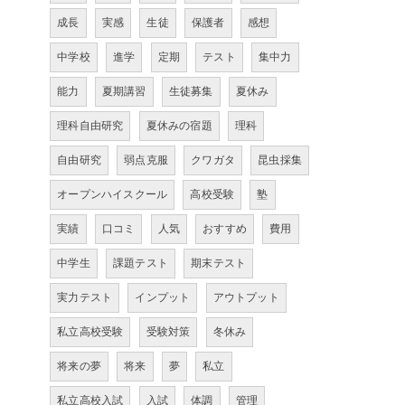
成長
実感
生徒
保護者
感想
中学校
進学
定期
テスト
集中力
能力
夏期講習
生徒募集
夏休み
理科自由研究
夏休みの宿題
理科
自由研究
弱点克服
クワガタ
昆虫採集
オープンハイスクール
高校受験
塾
実績
口コミ
人気
おすすめ
費用
中学生
課題テスト
期末テスト
実力テスト
インプット
アウトプット
私立高校受験
受験対策
冬休み
将来の夢
将来
夢
私立
私立高校入試
入試
体調
管理