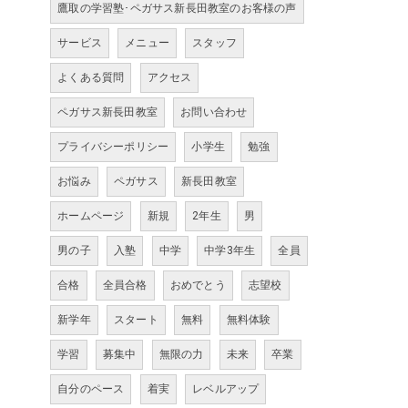
鷹取の学習塾･ペガサス新長田教室のお客様の声
サービス
メニュー
スタッフ
よくある質問
アクセス
ペガサス新長田教室
お問い合わせ
プライバシーポリシー
小学生
勉強
お悩み
ペガサス
新長田教室
ホームページ
新規
2年生
男
男の子
入塾
中学
中学3年生
全員
合格
全員合格
おめでとう
志望校
新学年
スタート
無料
無料体験
学習
募集中
無限の力
未来
卒業
自分のペース
着実
レベルアップ