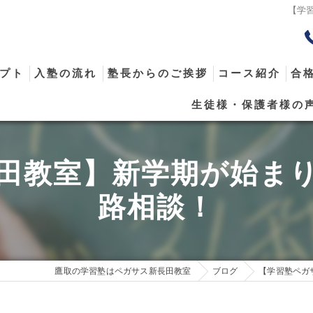
【学
プト
入塾の流れ
塾長からのご挨拶
コース紹介
合
生徒様・保護者様の
メール
田教室】新学期が始ま
路相談！
鷹取の学習塾はペガサス新長田教室
ブログ
【学習塾ペガ