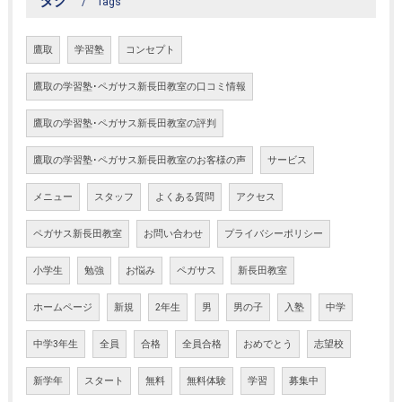
タグ
Tags
鷹取
学習塾
コンセプト
鷹取の学習塾･ペガサス新長田教室の口コミ情報
鷹取の学習塾･ペガサス新長田教室の評判
鷹取の学習塾･ペガサス新長田教室のお客様の声
サービス
メニュー
スタッフ
よくある質問
アクセス
ペガサス新長田教室
お問い合わせ
プライバシーポリシー
小学生
勉強
お悩み
ペガサス
新長田教室
ホームページ
新規
2年生
男
男の子
入塾
中学
中学3年生
全員
合格
全員合格
おめでとう
志望校
新学年
スタート
無料
無料体験
学習
募集中