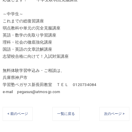
～中学生～
これまでの総復習講座
弱点教科や単元の完全克服講座
英語・数学の先取り学習講座
理科・社会の徹底強化講座
国語・英語の文章読解講座
志望校合格に向けて！入試対策講座
無料体験学習申込み・ご相談は、
兵庫県神戸市
学習塾ペガサス新長田教室 ＴＥＬ 0120734084
e-mail pegasus@atmos-jp.com
< 前のページ
一覧に戻る
次のページ >