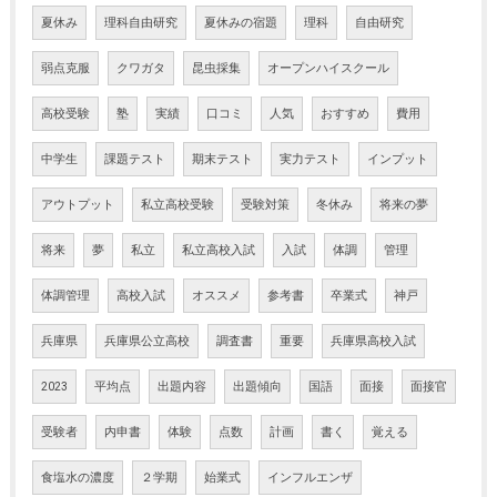
夏休み
理科自由研究
夏休みの宿題
理科
自由研究
弱点克服
クワガタ
昆虫採集
オープンハイスクール
高校受験
塾
実績
口コミ
人気
おすすめ
費用
中学生
課題テスト
期末テスト
実力テスト
インプット
アウトプット
私立高校受験
受験対策
冬休み
将来の夢
将来
夢
私立
私立高校入試
入試
体調
管理
体調管理
高校入試
オススメ
参考書
卒業式
神戸
兵庫県
兵庫県公立高校
調査書
重要
兵庫県高校入試
2023
平均点
出題内容
出題傾向
国語
面接
面接官
受験者
内申書
体験
点数
計画
書く
覚える
食塩水の濃度
２学期
始業式
インフルエンザ