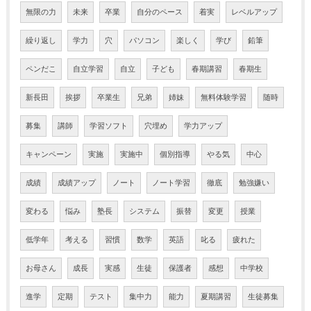
無限の力
未来
卒業
自分のペース
着実
レベルアップ
繰り返し
学力
穴
パソコン
楽しく
学び
鉛筆
ペンだこ
自立学習
自立
子ども
春期講習
春期生
新長田
挨拶
卒業生
兄弟
姉妹
無料体験学習
随時
募集
講師
学習ソフト
穴埋め
学力アップ
キャンペーン
実施
実施中
個別指導
やる気
中心
成績
成績アップ
ノート
ノート学習
徹底
勉強嫌い
変わる
悩み
塾長
システム
振替
変更
授業
低学年
考える
習慣
数学
英語
叱る
疲れた
お母さん
成長
実感
生徒
保護者
感想
中学校
進学
定期
テスト
集中力
能力
夏期講習
生徒募集