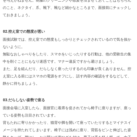
を与えかねません。制服のクリーニングや散髪を済ませておくことはもちろん
のこと、ネクタイ、爪、靴下、靴など細かなところまで、面接前にチェックし
ておきましょう。
02.控え室での態度が悪い
面接試験では、控え室での態度もしっかりとチェックされているので気を抜か
ないように。
無駄なおしゃべりをしたり、スマホをいじったりする行動は、他の受験生の集
中を削ぐことにもなり迷惑です。マナー違反ですから避けましょう。
また、足を組んだり、だらしなく座ったりするのも印象が良くありません。控
え室に入る前にはスマホの電源をオフにし、話す内容の確認をするなどして、
静かに待ちましょう。
03.だらしない姿勢で座る
面接会場に入室したら、面接官に着席を促されてから椅子に座りますが、座っ
ている姿勢も注目されています。
背もたれに寄りかかったり、猫背や脚を開いて座っていたりするとマイナスイ
メージを持たれてしまいます。椅子には浅めに座り、背筋をピンと伸ばした姿