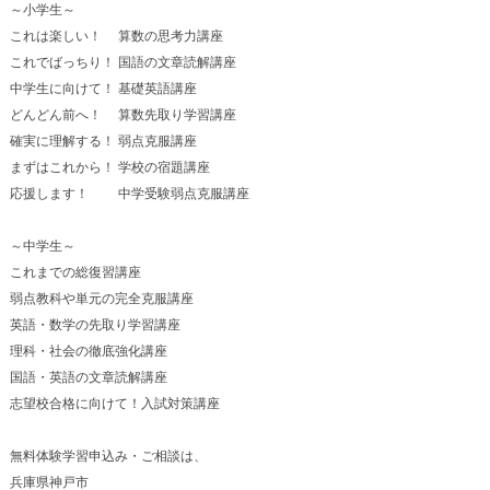
～小学生～
これは楽しい！ 算数の思考力講座
これでばっちり！ 国語の文章読解講座
中学生に向けて！ 基礎英語講座
どんどん前へ！ 算数先取り学習講座
確実に理解する！ 弱点克服講座
まずはこれから！ 学校の宿題講座
応援します！ 中学受験弱点克服講座
～中学生～
これまでの総復習講座
弱点教科や単元の完全克服講座
英語・数学の先取り学習講座
理科・社会の徹底強化講座
国語・英語の文章読解講座
志望校合格に向けて！入試対策講座
無料体験学習申込み・ご相談は、
兵庫県神戸市