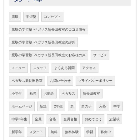
Tags
鷹取
学習塾
コンセプト
鷹取の学習塾･ペガサス新長田教室の口コミ情報
鷹取の学習塾･ペガサス新長田教室の評判
鷹取の学習塾･ペガサス新長田教室のお客様の声
サービス
メニュー
スタッフ
よくある質問
アクセス
ペガサス新長田教室
お問い合わせ
プライバシーポリシー
小学生
勉強
お悩み
ペガサス
新長田教室
ホームページ
新規
2年生
男
男の子
入塾
中学
中学3年生
全員
合格
全員合格
おめでとう
志望校
新学年
スタート
無料
無料体験
学習
募集中