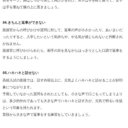
勢をキープ。脚はしっかり閉じて両ひざを付け、男子は手を軽く握って、女子
は手を重ねて膝の上に置きましょう。
04.きちんと返事ができない
面接官からの呼びかけや質問に対して、返事の声が小さかったり、あいまいだ
ったりすると、入学したいという気持ちや、やる気が感じられないと判断され
かねません。
面接官に呼びかけられたら、相手の目を見ながらはっきりとした口調で返事を
するようにしましょう。
05.ハキハキと話せない
高校入試の面接では、話す内容以上に、元気よくハキハキと話せることが好印
象につながります。
予期していなかった質問をされたとしても、小さな声で口ごもってしまうより
は、多少的外れであっても大きな声でハキハキと話す方が、元気で明るい生徒
という印象を持たれます。
普段から大きな声で返事をする練習をしていきましょう。