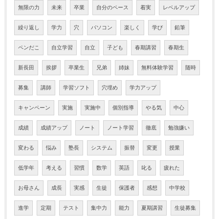
無限の力
未来
卒業
自分のペース
着実
レベルアップ
繰り返し
学力
穴
パソコン
楽しく
学び
鉛筆
ペンだこ
自立学習
自立
子ども
春期講習
春期生
新長田
挨拶
卒業生
兄弟
姉妹
無料体験学習
随時
募集
講師
学習ソフト
穴埋め
学力アップ
キャンペーン
実施
実施中
個別指導
やる気
中心
成績
成績アップ
ノート
ノート学習
徹底
勉強嫌い
変わる
悩み
塾長
システム
振替
変更
授業
低学年
考える
習慣
数学
英語
叱る
疲れた
お母さん
成長
実感
生徒
保護者
感想
中学校
進学
定期
テスト
集中力
能力
夏期講習
生徒募集