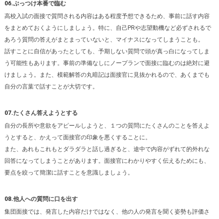
06.ぶっつけ本番で臨む
高校入試の面接で質問される内容はある程度予想できるため、事前に話す内容
をまとめておくようにしましょう。特に、自己PRや志望動機など必ずされるで
あろう質問の答えがまとまっていないと、マイナスになってしまうことも。
話すことに自信があったとしても、予期しない質問で頭が真っ白になってしま
う可能性もあります。事前の準備なしにノープランで面接に臨むのは絶対に避
けましょう。また、模範解答の丸暗記は面接官に見抜かれるので、あくまでも
自分の言葉で話すことが大切です。
07.たくさん答えようとする
自分の長所や意欲をアピールしようと、１つの質問にたくさんのことを答えよ
うとすると、かえって面接官の印象を悪くすることに。
また、あれもこれもとダラダラと話し過ぎると、途中で内容がずれて的外れな
回答になってしまうことがあります。面接官にわかりやすく伝えるためにも、
要点を絞って簡潔に話すことを意識しましょう。
08.他人への質問に口を出す
集団面接では、発言した内容だけではなく、他の人の発言を聞く姿勢も評価さ