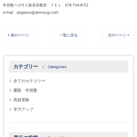
学習塾ペガサス新長田教室 ＴＥＬ 078-734-4152
e-mail pegasus@atmos-jp.com
< 前のページ
一覧に戻る
次のページ >
カテゴリー
Categories
全てのカテゴリー
鷹取 学習塾
高校受験
学力アップ