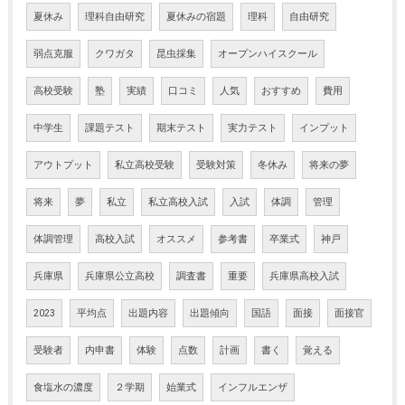
夏休み
理科自由研究
夏休みの宿題
理科
自由研究
弱点克服
クワガタ
昆虫採集
オープンハイスクール
高校受験
塾
実績
口コミ
人気
おすすめ
費用
中学生
課題テスト
期末テスト
実力テスト
インプット
アウトプット
私立高校受験
受験対策
冬休み
将来の夢
将来
夢
私立
私立高校入試
入試
体調
管理
体調管理
高校入試
オススメ
参考書
卒業式
神戸
兵庫県
兵庫県公立高校
調査書
重要
兵庫県高校入試
2023
平均点
出題内容
出題傾向
国語
面接
面接官
受験者
内申書
体験
点数
計画
書く
覚える
食塩水の濃度
２学期
始業式
インフルエンザ