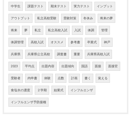
中学生
課題テスト
期末テスト
実力テスト
インプット
アウトプット
私立高校受験
受験対策
冬休み
将来の夢
将来
夢
私立
私立高校入試
入試
体調
管理
体調管理
高校入試
オススメ
参考書
卒業式
神戸
兵庫県
兵庫県公立高校
調査書
重要
兵庫県高校入試
2023
平均点
出題内容
出題傾向
国語
面接
面接官
受験者
内申書
体験
点数
計画
書く
覚える
食塩水の濃度
２学期
始業式
インフルエンザ
インフルエンザ予防接種