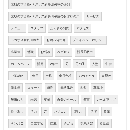
鷹取の学習塾･ペガサス新長田教室の評判
鷹取の学習塾･ペガサス新長田教室のお客様の声
サービス
メニュー
スタッフ
よくある質問
アクセス
ペガサス新長田教室
お問い合わせ
プライバシーポリシー
小学生
勉強
お悩み
ペガサス
新長田教室
ホームページ
新規
2年生
男
男の子
入塾
中学
中学3年生
全員
合格
全員合格
おめでとう
志望校
新学年
スタート
無料
無料体験
学習
募集中
無限の力
未来
卒業
自分のペース
着実
レベルアップ
繰り返し
学力
穴
パソコン
楽しく
学び
鉛筆
ペンだこ
自立学習
自立
子ども
春期講習
春期生