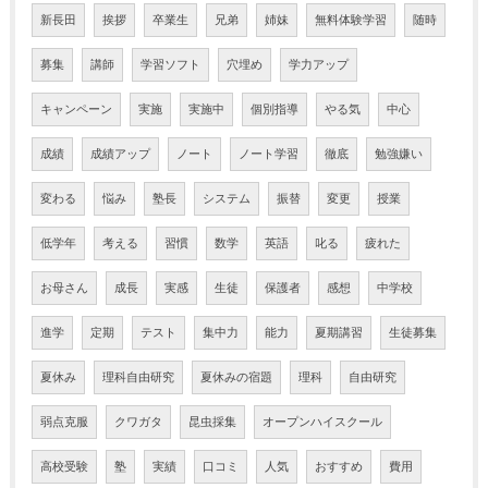
新長田
挨拶
卒業生
兄弟
姉妹
無料体験学習
随時
募集
講師
学習ソフト
穴埋め
学力アップ
キャンペーン
実施
実施中
個別指導
やる気
中心
成績
成績アップ
ノート
ノート学習
徹底
勉強嫌い
変わる
悩み
塾長
システム
振替
変更
授業
低学年
考える
習慣
数学
英語
叱る
疲れた
お母さん
成長
実感
生徒
保護者
感想
中学校
進学
定期
テスト
集中力
能力
夏期講習
生徒募集
夏休み
理科自由研究
夏休みの宿題
理科
自由研究
弱点克服
クワガタ
昆虫採集
オープンハイスクール
高校受験
塾
実績
口コミ
人気
おすすめ
費用