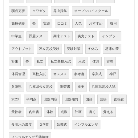
弱点克服
クワガタ
昆虫採集
オープンハイスクール
高校受験
塾
実績
口コミ
人気
おすすめ
費用
中学生
課題テスト
期末テスト
実力テスト
インプット
アウトプット
私立高校受験
受験対策
冬休み
将来の夢
将来
夢
私立
私立高校入試
入試
体調
管理
体調管理
高校入試
オススメ
参考書
卒業式
神戸
兵庫県
兵庫県公立高校
調査書
重要
兵庫県高校入試
2023
平均点
出題内容
出題傾向
国語
面接
面接官
受験者
内申書
体験
点数
計画
書く
覚える
食塩水の濃度
２学期
始業式
インフルエンザ
インフルエンザ予防接種