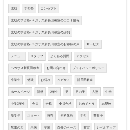
鷹取
学習塾
コンセプト
鷹取の学習塾･ペガサス新長田教室の口コミ情報
鷹取の学習塾･ペガサス新長田教室の評判
鷹取の学習塾･ペガサス新長田教室のお客様の声
サービス
メニュー
スタッフ
よくある質問
アクセス
ペガサス新長田教室
お問い合わせ
プライバシーポリシー
小学生
勉強
お悩み
ペガサス
新長田教室
ホームページ
新規
2年生
男
男の子
入塾
中学
中学3年生
全員
合格
全員合格
おめでとう
志望校
新学年
スタート
無料
無料体験
学習
募集中
無限の力
未来
卒業
自分のペース
着実
レベルアップ