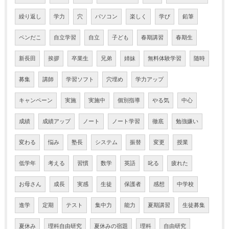
繰り返し
学力
穴
パソコン
楽しく
学び
鉛筆
ペンだこ
自立学習
自立
子ども
春期講習
春期生
新長田
挨拶
卒業生
兄弟
姉妹
無料体験学習
随時
募集
講師
学習ソフト
穴埋め
学力アップ
キャンペーン
実施
実施中
個別指導
やる気
中心
成績
成績アップ
ノート
ノート学習
徹底
勉強嫌い
変わる
悩み
塾長
システム
振替
変更
授業
低学年
考える
習慣
数学
英語
叱る
疲れた
お母さん
成長
実感
生徒
保護者
感想
中学校
進学
定期
テスト
集中力
能力
夏期講習
生徒募集
夏休み
理科自由研究
夏休みの宿題
理科
自由研究