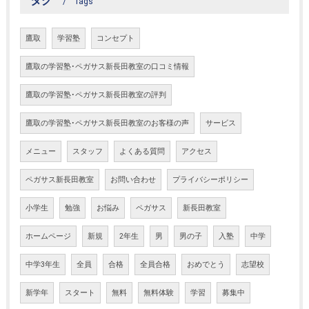
タグ
Tags
鷹取
学習塾
コンセプト
鷹取の学習塾･ペガサス新長田教室の口コミ情報
鷹取の学習塾･ペガサス新長田教室の評判
鷹取の学習塾･ペガサス新長田教室のお客様の声
サービス
メニュー
スタッフ
よくある質問
アクセス
ペガサス新長田教室
お問い合わせ
プライバシーポリシー
小学生
勉強
お悩み
ペガサス
新長田教室
ホームページ
新規
2年生
男
男の子
入塾
中学
中学3年生
全員
合格
全員合格
おめでとう
志望校
新学年
スタート
無料
無料体験
学習
募集中