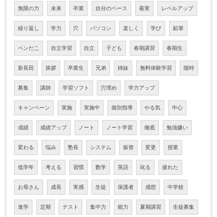
無限の力
未来
卒業
自分のペース
着実
レベルアップ
繰り返し
学力
穴
パソコン
楽しく
学び
鉛筆
ペンだこ
自立学習
自立
子ども
春期講習
春期生
新長田
挨拶
卒業生
兄弟
姉妹
無料体験学習
随時
募集
講師
学習ソフト
穴埋め
学力アップ
キャンペーン
実施
実施中
個別指導
やる気
中心
成績
成績アップ
ノート
ノート学習
徹底
勉強嫌い
変わる
悩み
塾長
システム
振替
変更
授業
低学年
考える
習慣
数学
英語
叱る
疲れた
お母さん
成長
実感
生徒
保護者
感想
中学校
進学
定期
テスト
集中力
能力
夏期講習
生徒募集