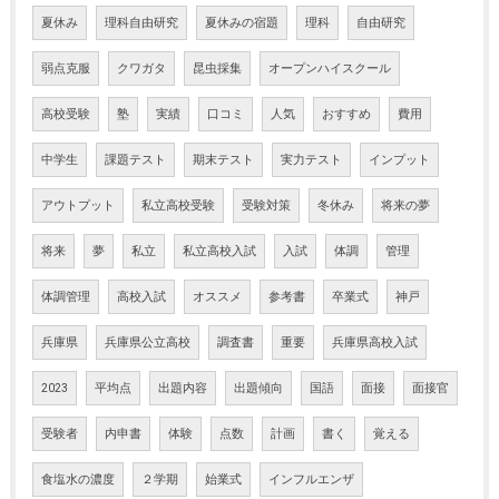
夏休み
理科自由研究
夏休みの宿題
理科
自由研究
弱点克服
クワガタ
昆虫採集
オープンハイスクール
高校受験
塾
実績
口コミ
人気
おすすめ
費用
中学生
課題テスト
期末テスト
実力テスト
インプット
アウトプット
私立高校受験
受験対策
冬休み
将来の夢
将来
夢
私立
私立高校入試
入試
体調
管理
体調管理
高校入試
オススメ
参考書
卒業式
神戸
兵庫県
兵庫県公立高校
調査書
重要
兵庫県高校入試
2023
平均点
出題内容
出題傾向
国語
面接
面接官
受験者
内申書
体験
点数
計画
書く
覚える
食塩水の濃度
２学期
始業式
インフルエンザ