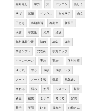
繰り返し
学力
穴
パソコン
楽しく
学び
鉛筆
ペンだこ
自立学習
自立
子ども
春期講習
春期生
新長田
挨拶
卒業生
兄弟
姉妹
無料体験学習
随時
募集
講師
学習ソフト
穴埋め
学力アップ
キャンペーン
実施
実施中
個別指導
やる気
中心
成績
成績アップ
ノート
ノート学習
徹底
勉強嫌い
変わる
悩み
塾長
システム
振替
変更
授業
低学年
考える
習慣
数学
英語
叱る
疲れた
お母さん