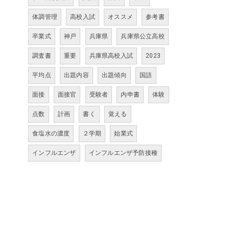
体調管理
高校入試
オススメ
参考書
卒業式
神戸
兵庫県
兵庫県公立高校
調査書
重要
兵庫県高校入試
2023
平均点
出題内容
出題傾向
国語
面接
面接官
受験者
内申書
体験
点数
計画
書く
覚える
食塩水の濃度
２学期
始業式
インフルエンザ
インフルエンザ予防接種