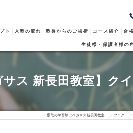
プト
入塾の流れ
塾長からのご挨拶
コース紹介
合
生徒様・保護者様の
メール
ガサス 新長田教室】ク
鷹取の学習塾はペガサス新長田教室
ブログ