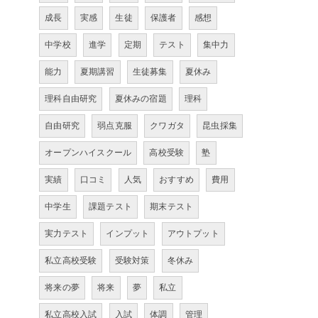
成長
実感
生徒
保護者
感想
中学校
進学
定期
テスト
集中力
能力
夏期講習
生徒募集
夏休み
理科自由研究
夏休みの宿題
理科
自由研究
弱点克服
クワガタ
昆虫採集
オープンハイスクール
高校受験
塾
実績
口コミ
人気
おすすめ
費用
中学生
課題テスト
期末テスト
実力テスト
インプット
アウトプット
私立高校受験
受験対策
冬休み
将来の夢
将来
夢
私立
私立高校入試
入試
体調
管理