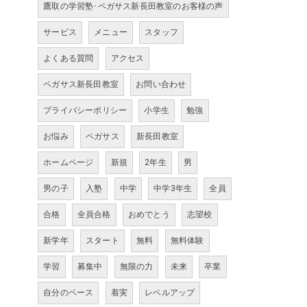
鷹取の学習塾･ペガサス新長田教室のお客様の声
サービス
メニュー
スタッフ
よくある質問
アクセス
ペガサス新長田教室
お問い合わせ
プライバシーポリシー
小学生
勉強
お悩み
ペガサス
新長田教室
ホームページ
新規
2年生
男
男の子
入塾
中学
中学3年生
全員
合格
全員合格
おめでとう
志望校
新学年
スタート
無料
無料体験
学習
募集中
無限の力
未来
卒業
自分のペース
着実
レベルアップ