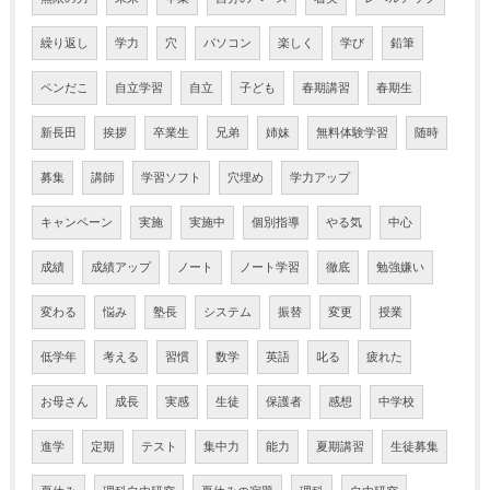
繰り返し
学力
穴
パソコン
楽しく
学び
鉛筆
ペンだこ
自立学習
自立
子ども
春期講習
春期生
新長田
挨拶
卒業生
兄弟
姉妹
無料体験学習
随時
募集
講師
学習ソフト
穴埋め
学力アップ
キャンペーン
実施
実施中
個別指導
やる気
中心
成績
成績アップ
ノート
ノート学習
徹底
勉強嫌い
変わる
悩み
塾長
システム
振替
変更
授業
低学年
考える
習慣
数学
英語
叱る
疲れた
お母さん
成長
実感
生徒
保護者
感想
中学校
進学
定期
テスト
集中力
能力
夏期講習
生徒募集