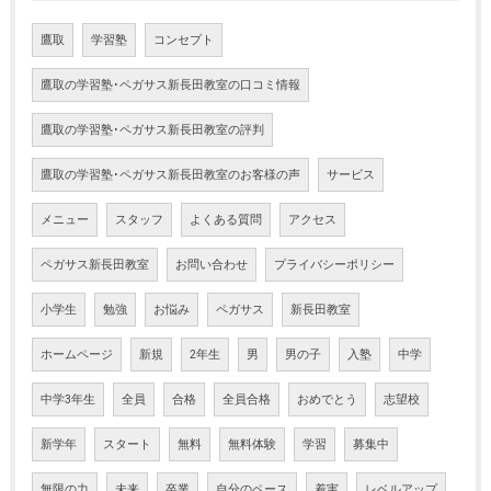
鷹取
学習塾
コンセプト
鷹取の学習塾･ペガサス新長田教室の口コミ情報
鷹取の学習塾･ペガサス新長田教室の評判
鷹取の学習塾･ペガサス新長田教室のお客様の声
サービス
メニュー
スタッフ
よくある質問
アクセス
ペガサス新長田教室
お問い合わせ
プライバシーポリシー
小学生
勉強
お悩み
ペガサス
新長田教室
ホームページ
新規
2年生
男
男の子
入塾
中学
中学3年生
全員
合格
全員合格
おめでとう
志望校
新学年
スタート
無料
無料体験
学習
募集中
無限の力
未来
卒業
自分のペース
着実
レベルアップ