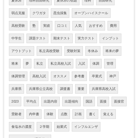
夏休み
理科自由研究
夏休みの宿題
理科
自由研究
弱点克服
クワガタ
昆虫採集
オープンハイスクール
高校受験
塾
実績
口コミ
人気
おすすめ
費用
中学生
課題テスト
期末テスト
実力テスト
インプット
アウトプット
私立高校受験
受験対策
冬休み
将来の夢
将来
夢
私立
私立高校入試
入試
体調
管理
体調管理
高校入試
オススメ
参考書
卒業式
神戸
兵庫県
兵庫県公立高校
調査書
重要
兵庫県高校入試
2023
平均点
出題内容
出題傾向
国語
面接
面接官
受験者
内申書
体験
点数
計画
書く
覚える
食塩水の濃度
２学期
始業式
インフルエンザ