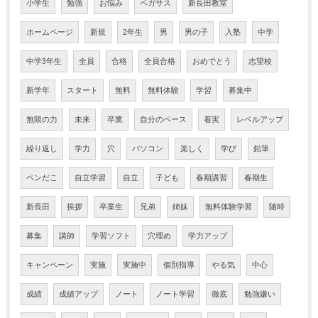
小学生
勉強
お悩み
ペガサス
新長田教室
ホームページ
新規
2年生
男
男の子
入塾
中学
中学3年生
全員
合格
全員合格
おめでとう
志望校
新学年
スタート
無料
無料体験
学習
募集中
無限の力
未来
卒業
自分のペース
着実
レベルアップ
繰り返し
学力
穴
パソコン
楽しく
学び
鉛筆
ペンだこ
自立学習
自立
子ども
春期講習
春期生
新長田
挨拶
卒業生
兄弟
姉妹
無料体験学習
随時
募集
講師
学習ソフト
穴埋め
学力アップ
キャンペーン
実施
実施中
個別指導
やる気
中心
成績
成績アップ
ノート
ノート学習
徹底
勉強嫌い