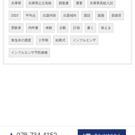
兵庫県
兵庫県公立高校
調査書
重要
兵庫県高校入試
2023
平均点
出題内容
出題傾向
国語
面接
面接官
受験者
内申書
体験
点数
計画
書く
覚える
食塩水の濃度
２学期
始業式
インフルエンザ
インフルエンザ予防接種