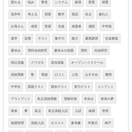
変わる
悩み
塾長
システム
振替
変更
授業
低学年
考える
習慣
数学
英語
叱る
疲れた
お母さん
成長
実感
生徒
保護者
感想
中学校
進学
定期
テスト
集中力
能力
夏期講習
生徒募集
夏休み
理科自由研究
夏休みの宿題
理科
自由研究
弱点克服
クワガタ
昆虫採集
オープンハイスクール
高校受験
塾
実績
口コミ
人気
おすすめ
費用
中学生
課題テスト
期末テスト
実力テスト
インプット
アウトプット
私立高校受験
受験対策
冬休み
将来の夢
将来
夢
私立
私立高校入試
入試
体調
管理
体調管理
高校入試
オススメ
参考書
卒業式
神戸