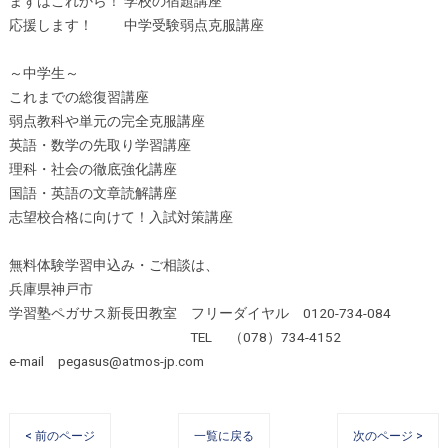
まずはこれから！ 学校の宿題講座
応援します！ 中学受験弱点克服講座
～中学生～
これまでの総復習講座
弱点教科や単元の完全克服講座
英語・数学の先取り学習講座
理科・社会の徹底強化講座
国語・英語の文章読解講座
志望校合格に向けて！入試対策講座
無料体験学習申込み・ご相談は、
兵庫県神戸市
学習塾ペガサス新長田教室 フリーダイヤル 0120-734-084
TEL （078）734-4152
e-mail pegasus@atmos-jp.com
< 前のページ
一覧に戻る
次のページ >