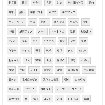
新長田
挨拶
卒業生
兄弟
姉妹
無料体験学習
随時
募集
講師
学習ソフト
穴埋め
学力アップ
キャンペーン
実施
実施中
個別指導
やる気
中心
成績
成績アップ
ノート
ノート学習
徹底
勉強嫌い
変わる
悩み
塾長
システム
振替
変更
授業
低学年
考える
習慣
数学
英語
叱る
疲れた
お母さん
成長
実感
生徒
保護者
感想
中学校
進学
定期
テスト
集中力
能力
夏期講習
生徒募集
夏休み
理科自由研究
夏休みの宿題
理科
自由研究
弱点克服
クワガタ
昆虫採集
オープンハイスクール
高校受験
塾
実績
口コミ
人気
おすすめ
費用