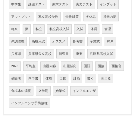
中学生
課題テスト
期末テスト
実力テスト
インプット
アウトプット
私立高校受験
受験対策
冬休み
将来の夢
将来
夢
私立
私立高校入試
入試
体調
管理
体調管理
高校入試
オススメ
参考書
卒業式
神戸
兵庫県
兵庫県公立高校
調査書
重要
兵庫県高校入試
2023
平均点
出題内容
出題傾向
国語
面接
面接官
受験者
内申書
体験
点数
計画
書く
覚える
食塩水の濃度
２学期
始業式
インフルエンザ
インフルエンザ予防接種