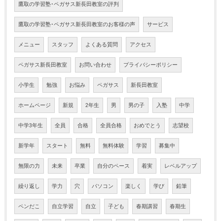
鷹取の学習塾･ペガサス新長田教室の評判
鷹取の学習塾･ペガサス新長田教室のお客様の声
サービス
メニュー
スタッフ
よくある質問
アクセス
ペガサス新長田教室
お問い合わせ
プライバシーポリシー
小学生
勉強
お悩み
ペガサス
新長田教室
ホームページ
新規
2年生
男
男の子
入塾
中学
中学3年生
全員
合格
全員合格
おめでとう
志望校
新学年
スタート
無料
無料体験
学習
募集中
無限の力
未来
卒業
自分のペース
着実
レベルアップ
繰り返し
学力
穴
パソコン
楽しく
学び
鉛筆
ペンだこ
自立学習
自立
子ども
春期講習
春期生