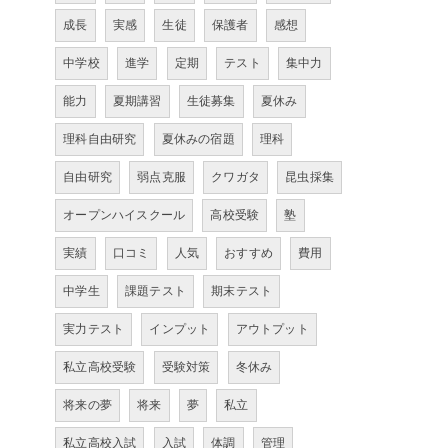
成長
実感
生徒
保護者
感想
中学校
進学
定期
テスト
集中力
能力
夏期講習
生徒募集
夏休み
理科自由研究
夏休みの宿題
理科
自由研究
弱点克服
クワガタ
昆虫採集
オープンハイスクール
高校受験
塾
実績
口コミ
人気
おすすめ
費用
中学生
課題テスト
期末テスト
実力テスト
インプット
アウトプット
私立高校受験
受験対策
冬休み
将来の夢
将来
夢
私立
私立高校入試
入試
体調
管理