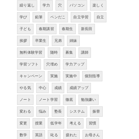
繰り返し
学力
穴
パソコン
楽しく
学び
鉛筆
ペンだこ
自立学習
自立
子ども
春期講習
春期生
新長田
挨拶
卒業生
兄弟
姉妹
無料体験学習
随時
募集
講師
学習ソフト
穴埋め
学力アップ
キャンペーン
実施
実施中
個別指導
やる気
中心
成績
成績アップ
ノート
ノート学習
徹底
勉強嫌い
変わる
悩み
塾長
システム
振替
変更
授業
低学年
考える
習慣
数学
英語
叱る
疲れた
お母さん