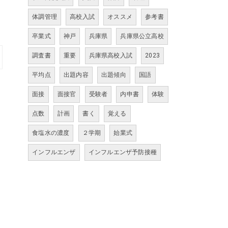
体調管理
高校入試
オススメ
参考書
卒業式
神戸
兵庫県
兵庫県公立高校
調査書
重要
兵庫県高校入試
2023
平均点
出題内容
出題傾向
国語
面接
面接官
受験者
内申書
体験
点数
計画
書く
覚える
食塩水の濃度
２学期
始業式
インフルエンザ
インフルエンザ予防接種