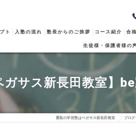
プト
入塾の流れ
塾長からのご挨拶
コース紹介
合
生徒様・保護者様の
メール
ペガサス新長田教室】b
鷹取の学習塾はペガサス新長田教室
ブログ