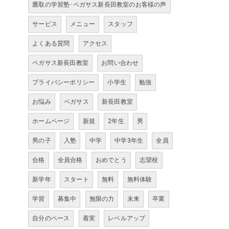
鷹取の学習塾･ペガサス新長田教室のお客様の声
サービス
メニュー
スタッフ
よくある質問
アクセス
ペガサス新長田教室
お問い合わせ
プライバシーポリシー
小学生
勉強
お悩み
ペガサス
新長田教室
ホームページ
新規
2年生
男
男の子
入塾
中学
中学3年生
全員
合格
全員合格
おめでとう
志望校
新学年
スタート
無料
無料体験
学習
募集中
無限の力
未来
卒業
自分のペース
着実
レベルアップ