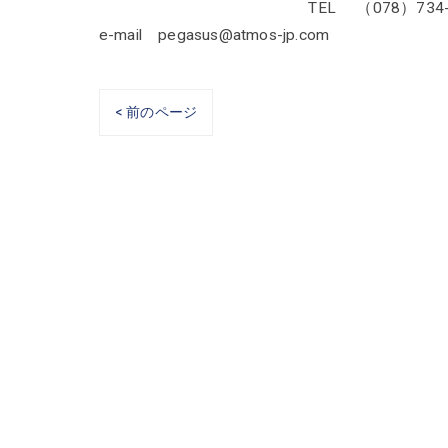
TEL （078）734-41
e-mail pegasus@atmos-jp.com
< 前のページ