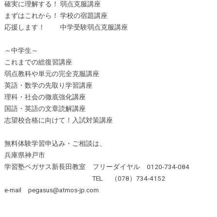
確実に理解する！ 弱点克服講座
まずはこれから！ 学校の宿題講座
応援します！ 中学受験弱点克服講座
～中学生～
これまでの総復習講座
弱点教科や単元の完全克服講座
英語・数学の先取り学習講座
理科・社会の徹底強化講座
国語・英語の文章読解講座
志望校合格に向けて！入試対策講座
無料体験学習申込み・ご相談は、
兵庫県神戸市
学習塾ペガサス新長田教室 フリーダイヤル 0120-734-084
TEL （078）734-4152
e-mail pegasus@atmos-jp.com