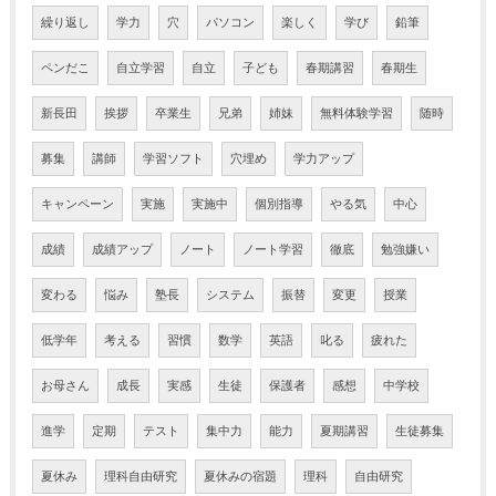
繰り返し
学力
穴
パソコン
楽しく
学び
鉛筆
ペンだこ
自立学習
自立
子ども
春期講習
春期生
新長田
挨拶
卒業生
兄弟
姉妹
無料体験学習
随時
募集
講師
学習ソフト
穴埋め
学力アップ
キャンペーン
実施
実施中
個別指導
やる気
中心
成績
成績アップ
ノート
ノート学習
徹底
勉強嫌い
変わる
悩み
塾長
システム
振替
変更
授業
低学年
考える
習慣
数学
英語
叱る
疲れた
お母さん
成長
実感
生徒
保護者
感想
中学校
進学
定期
テスト
集中力
能力
夏期講習
生徒募集
夏休み
理科自由研究
夏休みの宿題
理科
自由研究