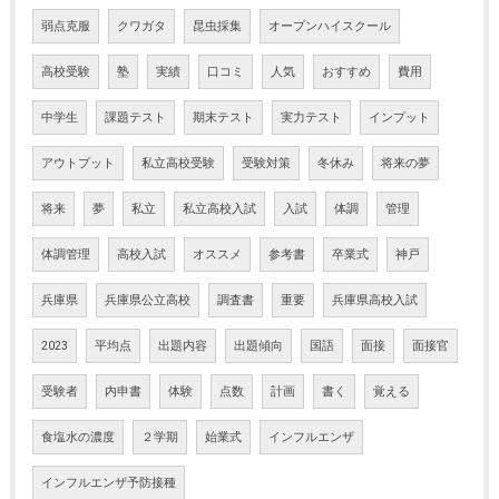
弱点克服
クワガタ
昆虫採集
オープンハイスクール
高校受験
塾
実績
口コミ
人気
おすすめ
費用
中学生
課題テスト
期末テスト
実力テスト
インプット
アウトプット
私立高校受験
受験対策
冬休み
将来の夢
将来
夢
私立
私立高校入試
入試
体調
管理
体調管理
高校入試
オススメ
参考書
卒業式
神戸
兵庫県
兵庫県公立高校
調査書
重要
兵庫県高校入試
2023
平均点
出題内容
出題傾向
国語
面接
面接官
受験者
内申書
体験
点数
計画
書く
覚える
食塩水の濃度
２学期
始業式
インフルエンザ
インフルエンザ予防接種