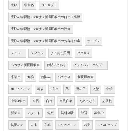
鷹取
学習塾
コンセプト
鷹取の学習塾･ペガサス新長田教室の口コミ情報
鷹取の学習塾･ペガサス新長田教室の評判
鷹取の学習塾･ペガサス新長田教室のお客様の声
サービス
メニュー
スタッフ
よくある質問
アクセス
ペガサス新長田教室
お問い合わせ
プライバシーポリシー
小学生
勉強
お悩み
ペガサス
新長田教室
ホームページ
新規
2年生
男
男の子
入塾
中学
中学3年生
全員
合格
全員合格
おめでとう
志望校
新学年
スタート
無料
無料体験
学習
募集中
無限の力
未来
卒業
自分のペース
着実
レベルアップ