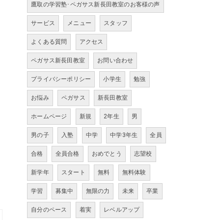
鷹取の学習塾･ペガサス新長田教室のお客様の声
サービス
メニュー
スタッフ
よくある質問
アクセス
ペガサス新長田教室
お問い合わせ
プライバシーポリシー
小学生
勉強
お悩み
ペガサス
新長田教室
ホームページ
新規
2年生
男
男の子
入塾
中学
中学3年生
全員
合格
全員合格
おめでとう
志望校
新学年
スタート
無料
無料体験
学習
募集中
無限の力
未来
卒業
自分のペース
着実
レベルアップ