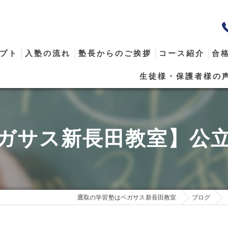
プト
入塾の流れ
塾長からのご挨拶
コース紹介
合
生徒様・保護者様の
メール
ガサス新長田教室】公
鷹取の学習塾はペガサス新長田教室
ブログ