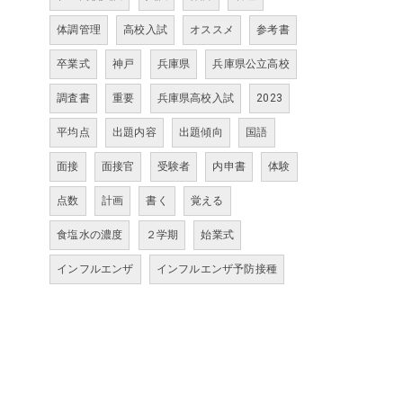
体調管理
高校入試
オススメ
参考書
卒業式
神戸
兵庫県
兵庫県公立高校
調査書
重要
兵庫県高校入試
2023
平均点
出題内容
出題傾向
国語
面接
面接官
受験者
内申書
体験
点数
計画
書く
覚える
食塩水の濃度
２学期
始業式
インフルエンザ
インフルエンザ予防接種