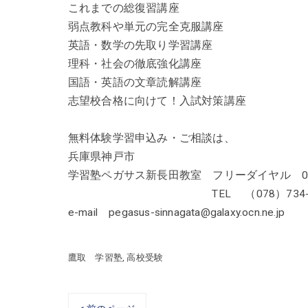
これまでの総復習講座
弱点教科や単元の完全克服講座
英語・数学の先取り学習講座
理科・社会の徹底強化講座
国語・英語の文章読解講座
志望校合格に向けて！入試対策講座
無料体験学習申込み・ご相談は、
兵庫県神戸市
学習塾ペガサス新長田教室 フリーダイヤル 0120
TEL （078）734-41
e-mail pegasus-sinnagata@galaxy.ocn.ne.jp
鷹取 学習塾
高校受験