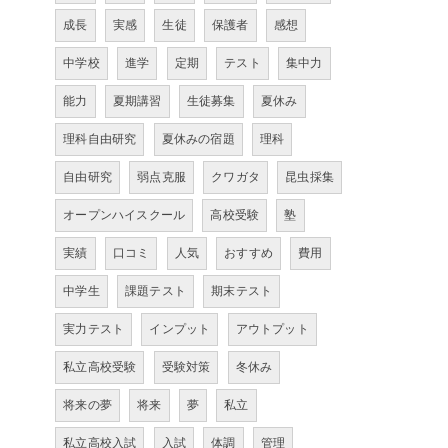
成長
実感
生徒
保護者
感想
中学校
進学
定期
テスト
集中力
能力
夏期講習
生徒募集
夏休み
理科自由研究
夏休みの宿題
理科
自由研究
弱点克服
クワガタ
昆虫採集
オープンハイスクール
高校受験
塾
実績
口コミ
人気
おすすめ
費用
中学生
課題テスト
期末テスト
実力テスト
インプット
アウトプット
私立高校受験
受験対策
冬休み
将来の夢
将来
夢
私立
私立高校入試
入試
体調
管理