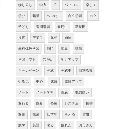
繰り返し
学力
穴
パソコン
楽しく
学び
鉛筆
ペンだこ
自立学習
自立
子ども
春期講習
春期生
新長田
挨拶
卒業生
兄弟
姉妹
無料体験学習
随時
募集
講師
学習ソフト
穴埋め
学力アップ
キャンペーン
実施
実施中
個別指導
やる気
中心
成績
成績アップ
ノート
ノート学習
徹底
勉強嫌い
変わる
悩み
塾長
システム
振替
変更
授業
低学年
考える
習慣
数学
英語
叱る
疲れた
お母さん