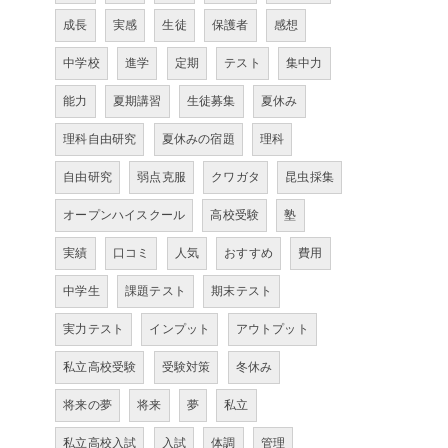
成長
実感
生徒
保護者
感想
中学校
進学
定期
テスト
集中力
能力
夏期講習
生徒募集
夏休み
理科自由研究
夏休みの宿題
理科
自由研究
弱点克服
クワガタ
昆虫採集
オープンハイスクール
高校受験
塾
実績
口コミ
人気
おすすめ
費用
中学生
課題テスト
期末テスト
実力テスト
インプット
アウトプット
私立高校受験
受験対策
冬休み
将来の夢
将来
夢
私立
私立高校入試
入試
体調
管理