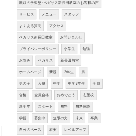
鷹取の学習塾･ペガサス新長田教室のお客様の声
サービス
メニュー
スタッフ
よくある質問
アクセス
ペガサス新長田教室
お問い合わせ
プライバシーポリシー
小学生
勉強
お悩み
ペガサス
新長田教室
ホームページ
新規
2年生
男
男の子
入塾
中学
中学3年生
全員
合格
全員合格
おめでとう
志望校
新学年
スタート
無料
無料体験
学習
募集中
無限の力
未来
卒業
自分のペース
着実
レベルアップ