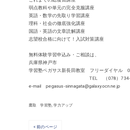
これまでの総復習講座
弱点教科や単元の完全克服講座
英語・数学の先取り学習講座
理科・社会の徹底強化講座
国語・英語の文章読解講座
志望校合格に向けて！入試対策講座
無料体験学習申込み・ご相談は、
兵庫県神戸市
学習塾ペガサス新長田教室 フリーダイヤル 0120
TEL （078）734-41
e-mail pegasus-sinnagata@galaxy.ocn.ne.jp
鷹取 学習塾
学力アップ
< 前のページ