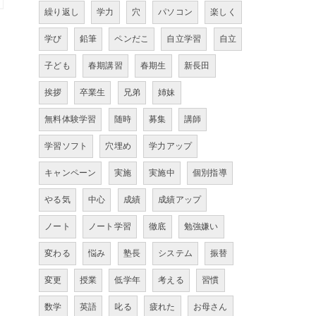
繰り返し
学力
穴
パソコン
楽しく
学び
鉛筆
ペンだこ
自立学習
自立
子ども
春期講習
春期生
新長田
挨拶
卒業生
兄弟
姉妹
無料体験学習
随時
募集
講師
学習ソフト
穴埋め
学力アップ
キャンペーン
実施
実施中
個別指導
やる気
中心
成績
成績アップ
ノート
ノート学習
徹底
勉強嫌い
変わる
悩み
塾長
システム
振替
変更
授業
低学年
考える
習慣
数学
英語
叱る
疲れた
お母さん