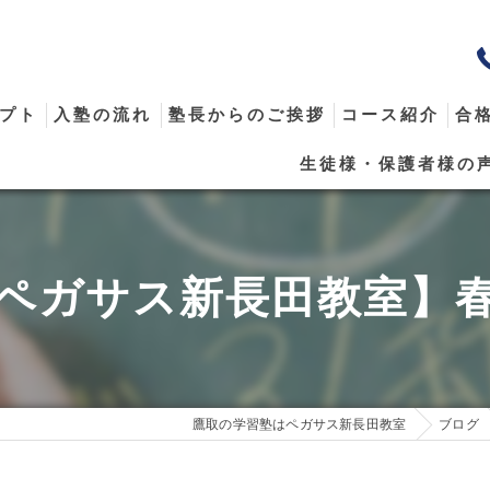
プト
入塾の流れ
塾長からのご挨拶
コース紹介
合
生徒様・保護者様の
メール
ペガサス新長田教室】
鷹取の学習塾はペガサス新長田教室
ブログ