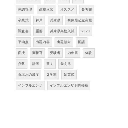
体調管理
高校入試
オススメ
参考書
卒業式
神戸
兵庫県
兵庫県公立高校
調査書
重要
兵庫県高校入試
2023
平均点
出題内容
出題傾向
国語
面接
面接官
受験者
内申書
体験
点数
計画
書く
覚える
食塩水の濃度
２学期
始業式
インフルエンザ
インフルエンザ予防接種