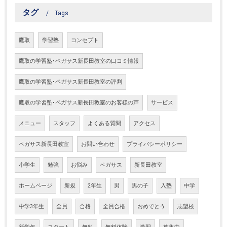
タグ
Tags
鷹取
学習塾
コンセプト
鷹取の学習塾･ペガサス新長田教室の口コミ情報
鷹取の学習塾･ペガサス新長田教室の評判
鷹取の学習塾･ペガサス新長田教室のお客様の声
サービス
メニュー
スタッフ
よくある質問
アクセス
ペガサス新長田教室
お問い合わせ
プライバシーポリシー
小学生
勉強
お悩み
ペガサス
新長田教室
ホームページ
新規
2年生
男
男の子
入塾
中学
中学3年生
全員
合格
全員合格
おめでとう
志望校