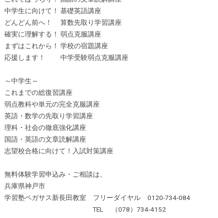
中学生に向けて！ 基礎英語講座
どんどん前へ！ 算数先取り学習講座
確実に理解する！ 弱点克服講座
まずはこれから！ 学校の宿題講座
応援します！ 中学受験弱点克服講座
～中学生～
これまでの総復習講座
弱点教科や単元の完全克服講座
英語・数学の先取り学習講座
理科・社会の徹底強化講座
国語・英語の文章読解講座
志望校合格に向けて！入試対策講座
無料体験学習申込み・ご相談は、
兵庫県神戸市
学習塾ペガサス新長田教室 フリーダイヤル 0120-734-084
TEL （078）734-4152