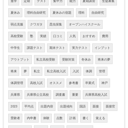
進学
定期
テスト
集中力
能力
夏期講習
生徒募集
夏休み
理科自由研究
夏休みの宿題
理科
自由研究
弱点克服
クワガタ
昆虫採集
オープンハイスクール
高校受験
塾
実績
口コミ
人気
おすすめ
費用
中学生
課題テスト
期末テスト
実力テスト
インプット
アウトプット
私立高校受験
受験対策
冬休み
将来の夢
将来
夢
私立
私立高校入試
入試
体調
管理
体調管理
高校入試
オススメ
参考書
卒業式
神戸
兵庫県
兵庫県公立高校
調査書
重要
兵庫県高校入試
2023
平均点
出題内容
出題傾向
国語
面接
面接官
受験者
内申書
体験
点数
計画
書く
覚える