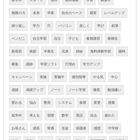
新学年
スタート
無料
無料体験
学習
募集中
無限の力
未来
卒業
自分のペース
着実
レベルアップ
繰り返し
学力
穴
パソコン
楽しく
学び
鉛筆
ペンだこ
自立学習
自立
子ども
春期講習
春期生
新長田
挨拶
卒業生
兄弟
姉妹
無料体験学習
随時
募集
講師
学習ソフト
穴埋め
学力アップ
キャンペーン
実施
実施中
個別指導
やる気
中心
成績
成績アップ
ノート
ノート学習
徹底
勉強嫌い
変わる
悩み
塾長
システム
振替
変更
授業
低学年
考える
習慣
数学
英語
叱る
疲れた
お母さん
成長
実感
生徒
保護者
感想
中学校