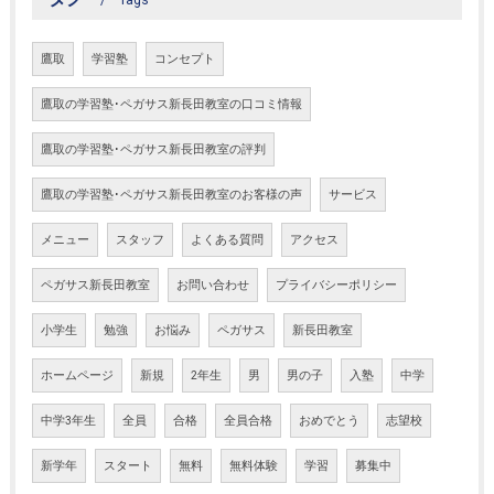
Tags
鷹取
学習塾
コンセプト
鷹取の学習塾･ペガサス新長田教室の口コミ情報
鷹取の学習塾･ペガサス新長田教室の評判
鷹取の学習塾･ペガサス新長田教室のお客様の声
サービス
メニュー
スタッフ
よくある質問
アクセス
ペガサス新長田教室
お問い合わせ
プライバシーポリシー
小学生
勉強
お悩み
ペガサス
新長田教室
ホームページ
新規
2年生
男
男の子
入塾
中学
中学3年生
全員
合格
全員合格
おめでとう
志望校
新学年
スタート
無料
無料体験
学習
募集中