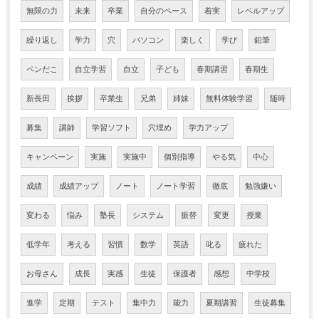
無限の力
未来
卒業
自分のペース
着実
レベルアップ
繰り返し
学力
穴
パソコン
楽しく
学び
鉛筆
ペンだこ
自立学習
自立
子ども
春期講習
春期生
新長田
挨拶
卒業生
兄弟
姉妹
無料体験学習
随時
募集
講師
学習ソフト
穴埋め
学力アップ
キャンペーン
実施
実施中
個別指導
やる気
中心
成績
成績アップ
ノート
ノート学習
徹底
勉強嫌い
変わる
悩み
塾長
システム
振替
変更
授業
低学年
考える
習慣
数学
英語
叱る
疲れた
お母さん
成長
実感
生徒
保護者
感想
中学校
進学
定期
テスト
集中力
能力
夏期講習
生徒募集