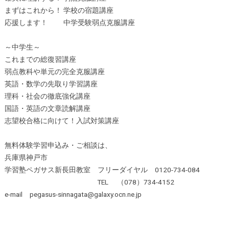
まずはこれから！ 学校の宿題講座
応援します！ 中学受験弱点克服講座
～中学生～
これまでの総復習講座
弱点教科や単元の完全克服講座
英語・数学の先取り学習講座
理科・社会の徹底強化講座
国語・英語の文章読解講座
志望校合格に向けて！入試対策講座
無料体験学習申込み・ご相談は、
兵庫県神戸市
学習塾ペガサス新長田教室 フリーダイヤル 0120-734-084
TEL （078）734-4152
e-mail pegasus-sinnagata@galaxy.ocn.ne.jp