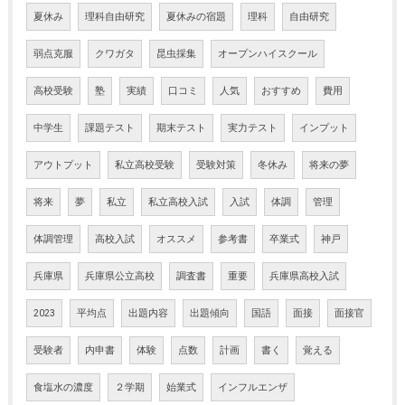
夏休み
理科自由研究
夏休みの宿題
理科
自由研究
弱点克服
クワガタ
昆虫採集
オープンハイスクール
高校受験
塾
実績
口コミ
人気
おすすめ
費用
中学生
課題テスト
期末テスト
実力テスト
インプット
アウトプット
私立高校受験
受験対策
冬休み
将来の夢
将来
夢
私立
私立高校入試
入試
体調
管理
体調管理
高校入試
オススメ
参考書
卒業式
神戸
兵庫県
兵庫県公立高校
調査書
重要
兵庫県高校入試
2023
平均点
出題内容
出題傾向
国語
面接
面接官
受験者
内申書
体験
点数
計画
書く
覚える
食塩水の濃度
２学期
始業式
インフルエンザ