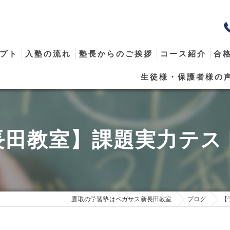
プト
入塾の流れ
塾長からのご挨拶
コース紹介
合
生徒様・保護者様の
メール
長田教室】課題実力テス
鷹取の学習塾はペガサス新長田教室
ブログ
【