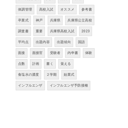
体調管理
高校入試
オススメ
参考書
卒業式
神戸
兵庫県
兵庫県公立高校
調査書
重要
兵庫県高校入試
2023
平均点
出題内容
出題傾向
国語
面接
面接官
受験者
内申書
体験
点数
計画
書く
覚える
食塩水の濃度
２学期
始業式
インフルエンザ
インフルエンザ予防接種