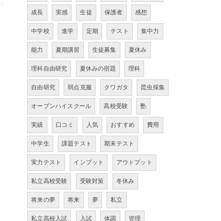
成長
実感
生徒
保護者
感想
中学校
進学
定期
テスト
集中力
能力
夏期講習
生徒募集
夏休み
理科自由研究
夏休みの宿題
理科
自由研究
弱点克服
クワガタ
昆虫採集
オープンハイスクール
高校受験
塾
実績
口コミ
人気
おすすめ
費用
中学生
課題テスト
期末テスト
実力テスト
インプット
アウトプット
私立高校受験
受験対策
冬休み
将来の夢
将来
夢
私立
私立高校入試
入試
体調
管理