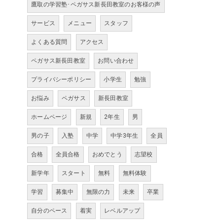
鷹取の学習塾･ペガサス新長田教室のお客様の声
サービス
メニュー
スタッフ
よくある質問
アクセス
ペガサス新長田教室
お問い合わせ
プライバシーポリシー
小学生
勉強
お悩み
ペガサス
新長田教室
ホームページ
新規
2年生
男
男の子
入塾
中学
中学3年生
全員
合格
全員合格
おめでとう
志望校
新学年
スタート
無料
無料体験
学習
募集中
無限の力
未来
卒業
自分のペース
着実
レベルアップ