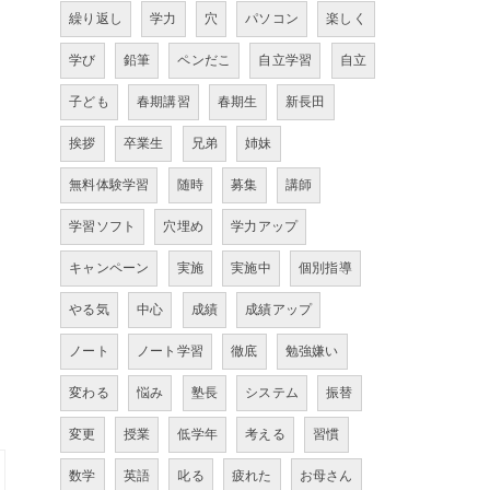
繰り返し
学力
穴
パソコン
楽しく
学び
鉛筆
ペンだこ
自立学習
自立
子ども
春期講習
春期生
新長田
挨拶
卒業生
兄弟
姉妹
無料体験学習
随時
募集
講師
学習ソフト
穴埋め
学力アップ
キャンペーン
実施
実施中
個別指導
やる気
中心
成績
成績アップ
ノート
ノート学習
徹底
勉強嫌い
変わる
悩み
塾長
システム
振替
変更
授業
低学年
考える
習慣
数学
英語
叱る
疲れた
お母さん