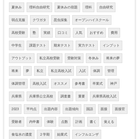
夏休み
理科自由研究
夏休みの宿題
理科
自由研究
弱点克服
クワガタ
昆虫採集
オープンハイスクール
高校受験
塾
実績
口コミ
人気
おすすめ
費用
中学生
課題テスト
期末テスト
実力テスト
インプット
アウトプット
私立高校受験
受験対策
冬休み
将来の夢
将来
夢
私立
私立高校入試
入試
体調
管理
体調管理
高校入試
オススメ
参考書
卒業式
神戸
兵庫県
兵庫県公立高校
調査書
重要
兵庫県高校入試
2023
平均点
出題内容
出題傾向
国語
面接
面接官
受験者
内申書
体験
点数
計画
書く
覚える
食塩水の濃度
２学期
始業式
インフルエンザ