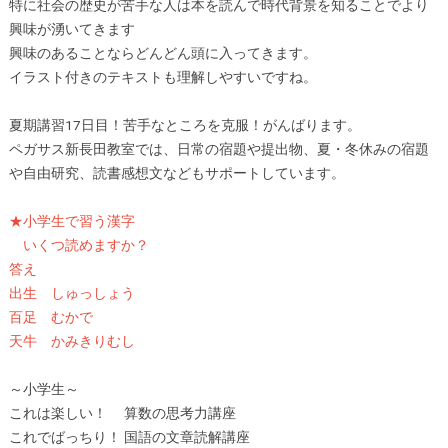
特に社会の歴史が苦手な人は本を読んで時代背景を知ることでより
興味が湧いてきます
興味のあることならどんどん頭に入ってきます。
イラスト付きのテキストも理解しやすいですね。
夏期講習17日目！苦手なところを克服！がんばります。
ペガサス新長田教室では、日常の宿題や提出物、夏・冬休みの宿題
や自由研究、読書感想文などもサポートしています。
★小学生で習う漢字
いくつ読めますか？
答え
出生 しゅっしょう
百足 むかで
天牛 かみきりむし
～小学生～
これは楽しい！ 算数の思考力講座
これでばっちり！ 国語の文章読解講座