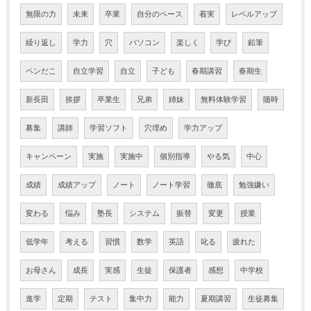
無限の力
未来
卒業
自分のペース
着実
レベルアップ
繰り返し
学力
穴
パソコン
楽しく
学び
鉛筆
ペンだこ
自立学習
自立
子ども
春期講習
春期生
新長田
挨拶
卒業生
兄弟
姉妹
無料体験学習
随時
募集
講師
学習ソフト
穴埋め
学力アップ
キャンペーン
実施
実施中
個別指導
やる気
中心
成績
成績アップ
ノート
ノート学習
徹底
勉強嫌い
変わる
悩み
塾長
システム
振替
変更
授業
低学年
考える
習慣
数学
英語
叱る
疲れた
お母さん
成長
実感
生徒
保護者
感想
中学校
進学
定期
テスト
集中力
能力
夏期講習
生徒募集