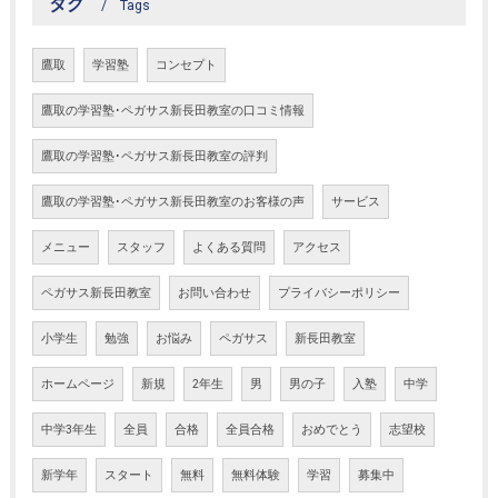
タグ
Tags
鷹取
学習塾
コンセプト
鷹取の学習塾･ペガサス新長田教室の口コミ情報
鷹取の学習塾･ペガサス新長田教室の評判
鷹取の学習塾･ペガサス新長田教室のお客様の声
サービス
メニュー
スタッフ
よくある質問
アクセス
ペガサス新長田教室
お問い合わせ
プライバシーポリシー
小学生
勉強
お悩み
ペガサス
新長田教室
ホームページ
新規
2年生
男
男の子
入塾
中学
中学3年生
全員
合格
全員合格
おめでとう
志望校
新学年
スタート
無料
無料体験
学習
募集中