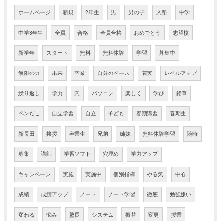
ホームページ
新規
2年生
男
男の子
入塾
中学
中学3年生
全員
合格
全員合格
おめでとう
志望校
新学年
スタート
無料
無料体験
学習
募集中
無限の力
未来
卒業
自分のペース
着実
レベルアップ
繰り返し
学力
穴
パソコン
楽しく
学び
鉛筆
ペンだこ
自立学習
自立
子ども
春期講習
春期生
新長田
挨拶
卒業生
兄弟
姉妹
無料体験学習
随時
募集
講師
学習ソフト
穴埋め
学力アップ
キャンペーン
実施
実施中
個別指導
やる気
中心
成績
成績アップ
ノート
ノート学習
徹底
勉強嫌い
変わる
悩み
塾長
システム
振替
変更
授業