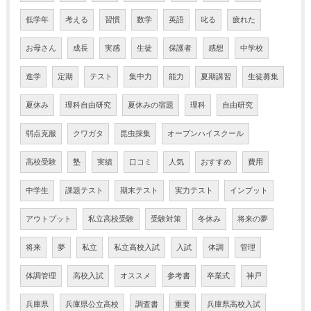
低学年
考える
習慣
数学
英語
叱る
疲れた
お母さん
成長
実感
生徒
保護者
感想
中学校
進学
定期
テスト
集中力
能力
夏期講習
生徒募集
夏休み
理科自由研究
夏休みの宿題
理科
自由研究
弱点克服
クワガタ
昆虫採集
オープンハイスクール
高校受験
塾
実績
口コミ
人気
おすすめ
費用
中学生
課題テスト
期末テスト
実力テスト
インプット
アウトプット
私立高校受験
受験対策
冬休み
将来の夢
将来
夢
私立
私立高校入試
入試
体調
管理
体調管理
高校入試
オススメ
参考書
卒業式
神戸
兵庫県
兵庫県公立高校
調査書
重要
兵庫県高校入試