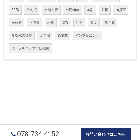
2023
平均点
出題内容
出題傾向
国語
面接
面接官
受験者
内申書
体験
点数
計画
書く
覚える
食塩水の濃度
２学期
始業式
インフルエンザ
インフルエンザ予防接種
078-734-4152
お問い合わせはこちら