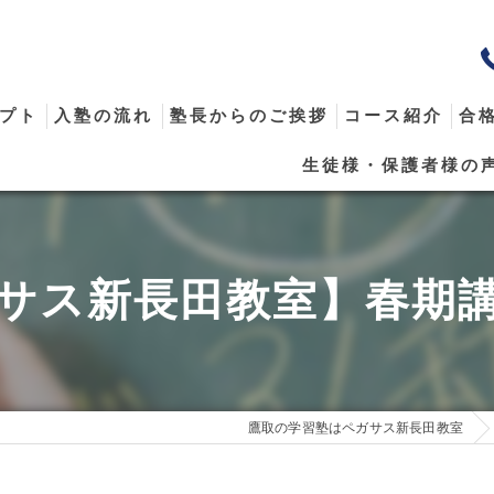
プト
入塾の流れ
塾長からのご挨拶
コース紹介
合
生徒様・保護者様の
メール
サス新長田教室】春期
鷹取の学習塾はペガサス新長田教室