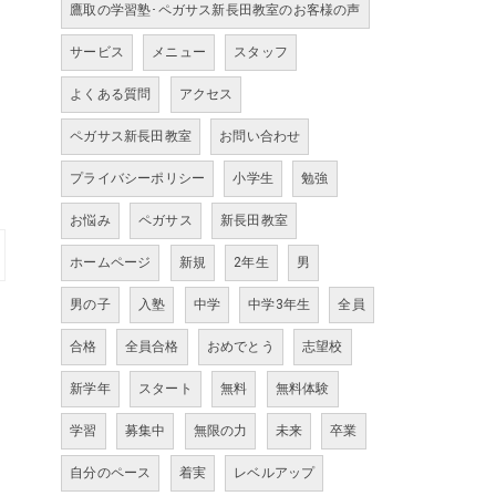
鷹取の学習塾･ペガサス新長田教室のお客様の声
サービス
メニュー
スタッフ
よくある質問
アクセス
ペガサス新長田教室
お問い合わせ
プライバシーポリシー
小学生
勉強
お悩み
ペガサス
新長田教室
ホームページ
新規
2年生
男
男の子
入塾
中学
中学3年生
全員
合格
全員合格
おめでとう
志望校
新学年
スタート
無料
無料体験
学習
募集中
無限の力
未来
卒業
自分のペース
着実
レベルアップ