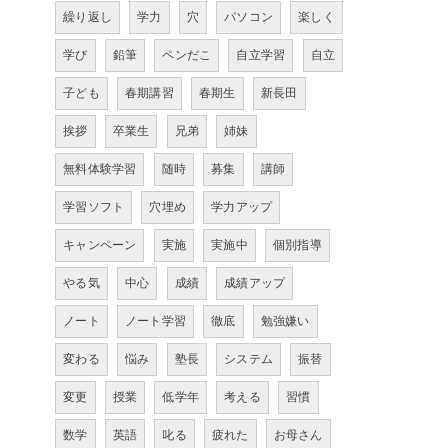
繰り返し
学力
穴
パソコン
楽しく
学び
鉛筆
ペンだこ
自立学習
自立
子ども
春期講習
春期生
新長田
挨拶
卒業生
兄弟
姉妹
無料体験学習
随時
募集
講師
学習ソフト
穴埋め
学力アップ
キャンペーン
実施
実施中
個別指導
やる気
中心
成績
成績アップ
ノート
ノート学習
徹底
勉強嫌い
変わる
悩み
塾長
システム
振替
変更
授業
低学年
考える
習慣
数学
英語
叱る
疲れた
お母さん