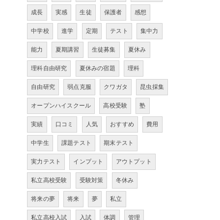
成長
実感
生徒
保護者
感想
中学校
進学
定期
テスト
集中力
能力
夏期講習
生徒募集
夏休み
理科自由研究
夏休みの宿題
理科
自由研究
弱点克服
クワガタ
昆虫採集
オープンハイスクール
高校受験
塾
実績
口コミ
人気
おすすめ
費用
中学生
課題テスト
期末テスト
実力テスト
インプット
アウトプット
私立高校受験
受験対策
冬休み
将来の夢
将来
夢
私立
私立高校入試
入試
体調
管理