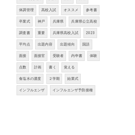
体調管理
高校入試
オススメ
参考書
卒業式
神戸
兵庫県
兵庫県公立高校
調査書
重要
兵庫県高校入試
2023
平均点
出題内容
出題傾向
国語
面接
面接官
受験者
内申書
体験
点数
計画
書く
覚える
食塩水の濃度
２学期
始業式
インフルエンザ
インフルエンザ予防接種