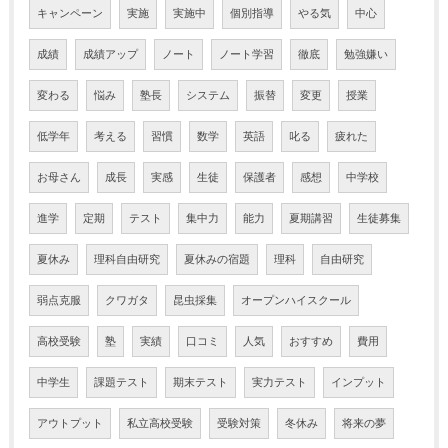
キャンペーン
実施
実施中
個別指導
やる気
中心
成績
成績アップ
ノート
ノート学習
徹底
勉強嫌い
変わる
悩み
塾長
システム
振替
変更
授業
低学年
考える
習慣
数学
英語
叱る
疲れた
お母さん
成長
実感
生徒
保護者
感想
中学校
進学
定期
テスト
集中力
能力
夏期講習
生徒募集
夏休み
理科自由研究
夏休みの宿題
理科
自由研究
弱点克服
クワガタ
昆虫採集
オープンハイスクール
高校受験
塾
実績
口コミ
人気
おすすめ
費用
中学生
課題テスト
期末テスト
実力テスト
インプット
アウトプット
私立高校受験
受験対策
冬休み
将来の夢