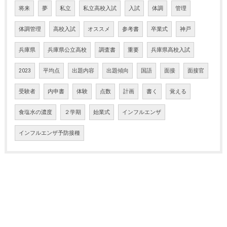
将来
夢
私立
私立高校入試
入試
体調
管理
体調管理
高校入試
オススメ
参考書
卒業式
神戸
兵庫県
兵庫県公立高校
調査書
重要
兵庫県高校入試
2023
平均点
出題内容
出題傾向
国語
面接
面接官
受験者
内申書
体験
点数
計画
書く
覚える
食塩水の濃度
２学期
始業式
インフルエンザ
インフルエンザ予防接種