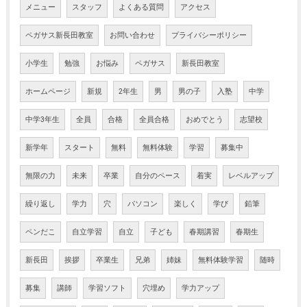
メニュー
スタッフ
よくある質問
アクセス
ペガサス新長田教室
お問い合わせ
プライバシーポリシー
小学生
勉強
お悩み
ペガサス
新長田教室
ホームページ
新規
2年生
男
男の子
入塾
中学
中学3年生
全員
合格
全員合格
おめでとう
志望校
新学年
スタート
無料
無料体験
学習
募集中
無限の力
未来
卒業
自分のペース
着実
レベルアップ
繰り返し
学力
穴
パソコン
楽しく
学び
鉛筆
ペンだこ
自立学習
自立
子ども
春期講習
春期生
新長田
挨拶
卒業生
兄弟
姉妹
無料体験学習
随時
募集
講師
学習ソフト
穴埋め
学力アップ