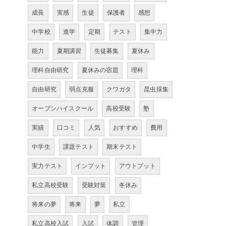
成長
実感
生徒
保護者
感想
中学校
進学
定期
テスト
集中力
能力
夏期講習
生徒募集
夏休み
理科自由研究
夏休みの宿題
理科
自由研究
弱点克服
クワガタ
昆虫採集
オープンハイスクール
高校受験
塾
実績
口コミ
人気
おすすめ
費用
中学生
課題テスト
期末テスト
実力テスト
インプット
アウトプット
私立高校受験
受験対策
冬休み
将来の夢
将来
夢
私立
私立高校入試
入試
体調
管理