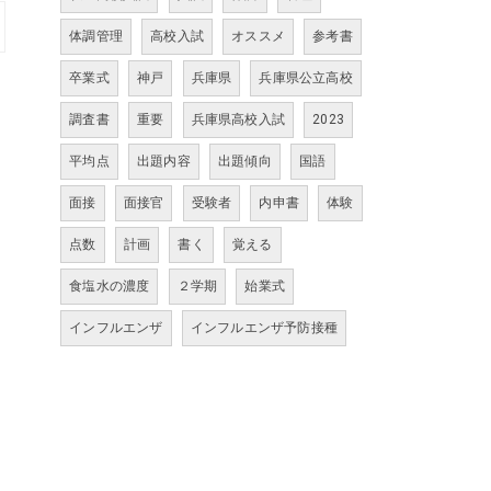
体調管理
高校入試
オススメ
参考書
卒業式
神戸
兵庫県
兵庫県公立高校
調査書
重要
兵庫県高校入試
2023
平均点
出題内容
出題傾向
国語
面接
面接官
受験者
内申書
体験
点数
計画
書く
覚える
食塩水の濃度
２学期
始業式
インフルエンザ
インフルエンザ予防接種