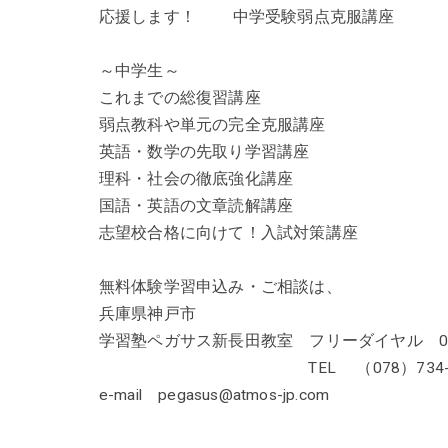
応援します！ 中学受験弱点克服講座
～中学生～
これまでの総復習講座
弱点教科や単元の完全克服講座
英語・数学の先取り学習講座
理科・社会の徹底強化講座
国語・英語の文章読解講座
志望校合格に向けて！入試対策講座
無料体験学習申込み・ご相談は、
兵庫県神戸市
学習塾ペガサス新長田教室 フリーダイヤル 0120
TEL （078）734-41
e-mail pegasus@atmos-jp.com