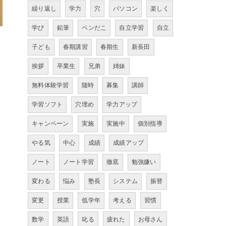
繰り返し
学力
穴
パソコン
楽しく
学び
鉛筆
ペンだこ
自立学習
自立
子ども
春期講習
春期生
新長田
挨拶
卒業生
兄弟
姉妹
無料体験学習
随時
募集
講師
学習ソフト
穴埋め
学力アップ
キャンペーン
実施
実施中
個別指導
やる気
中心
成績
成績アップ
ノート
ノート学習
徹底
勉強嫌い
変わる
悩み
塾長
システム
振替
変更
授業
低学年
考える
習慣
数学
英語
叱る
疲れた
お母さん