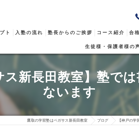
プト
入塾の流れ
塾長からのご挨拶
コース紹介
合
生徒様・保護者様の
メール
サス新長田教室】塾で
ないます
鷹取の学習塾はペガサス新長田教室
ブログ
【神戸の学