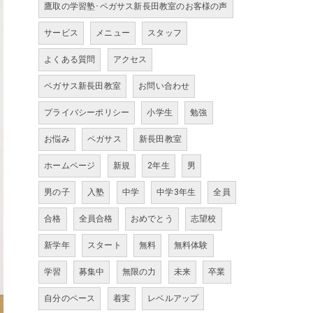
鷹取の学習塾･ペガサス新長田教室のお客様の声
サービス
メニュー
スタッフ
よくある質問
アクセス
ペガサス新長田教室
お問い合わせ
プライバシーポリシー
小学生
勉強
お悩み
ペガサス
新長田教室
ホームページ
新規
2年生
男
男の子
入塾
中学
中学3年生
全員
合格
全員合格
おめでとう
志望校
新学年
スタート
無料
無料体験
学習
募集中
無限の力
未来
卒業
自分のペース
着実
レベルアップ