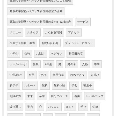
鷹取の学習塾･ペガサス新長田教室の口コミ情報
鷹取の学習塾･ペガサス新長田教室の評判
鷹取の学習塾･ペガサス新長田教室のお客様の声
サービス
メニュー
スタッフ
よくある質問
アクセス
ペガサス新長田教室
お問い合わせ
プライバシーポリシー
小学生
勉強
お悩み
ペガサス
新長田教室
ホームページ
新規
2年生
男
男の子
入塾
中学
中学3年生
全員
合格
全員合格
おめでとう
志望校
新学年
スタート
無料
無料体験
学習
募集中
無限の力
未来
卒業
自分のペース
着実
レベルアップ
繰り返し
学力
穴
パソコン
楽しく
学び
鉛筆