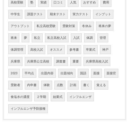
高校受験
塾
実績
口コミ
人気
おすすめ
費用
中学生
課題テスト
期末テスト
実力テスト
インプット
アウトプット
私立高校受験
受験対策
冬休み
将来の夢
将来
夢
私立
私立高校入試
入試
体調
管理
体調管理
高校入試
オススメ
参考書
卒業式
神戸
兵庫県
兵庫県公立高校
調査書
重要
兵庫県高校入試
2023
平均点
出題内容
出題傾向
国語
面接
面接官
受験者
内申書
体験
点数
計画
書く
覚える
食塩水の濃度
２学期
始業式
インフルエンザ
インフルエンザ予防接種