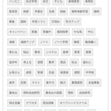
ペンだこ
自立学習
自立
子ども
春期講習
春期生
新長田
挨拶
卒業生
兄弟
姉妹
無料体験学習
随時
募集
講師
学習ソフト
穴埋め
学力アップ
キャンペーン
実施
実施中
個別指導
やる気
中心
成績
成績アップ
ノート
ノート学習
徹底
勉強嫌い
変わる
悩み
塾長
システム
振替
変更
授業
低学年
考える
習慣
数学
英語
叱る
疲れた
お母さん
成長
実感
生徒
保護者
感想
中学校
進学
定期
テスト
集中力
能力
夏期講習
生徒募集
夏休み
理科自由研究
夏休みの宿題
理科
自由研究
弱点克服
クワガタ
昆虫採集
オープンハイスクール